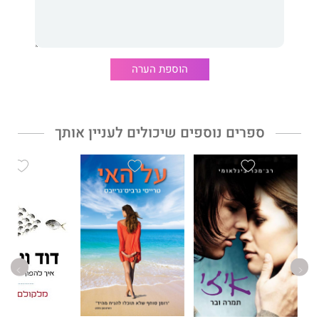
טייסים. זה סיר הלחץ שהולך ומתחמם מעמודו הראשון ועד עמודו
האחרון של
כנופיית המפציצים
.
מלקולם גלדוול
כבר כתב כמה ספרים, שהצליחו מאוד. הוא כתב על
הוספת הערה
התנהגויות אנושיות ועל מגמות חברתיות, הוא כתב על הצלחה ועל
כישלון, על זרות ועל הידברות. אבל על מלחמה לא כתב.
ספרים נוספים שיכולים לעניין אותך
למה לשנות פתאום כיוון ולכתוב על מלחמה? גלדוול פותח בעניין
אישי: זיכרונות ילדות. זו בוודאי סיבה. אבל נדמה שהסיבה החשובה
יותר היא מה שמסתתר מאחורי הסיפור שהוא בוחר לספר. גם כאשר
הוא כותב על מלחמה, גלדוול מתכוון להרבה יותר.
ישנה ההיסטוריה, דרמטית, מתעתעת. ישנם גיבוריה, צדיקים, נבלים,
נפלאים, עלובים. כל אלה משאירים את הקוראים מרותקים לסיפור.
אלא שהסיפור הוא לא רק סיפור.
מקופלות בו שאלות משמעותיות ורלבנטיות. השאלות הללו הן סיבת
הספר.