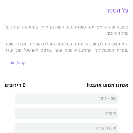
על הספר
מעשה שהיה: אמריקה סופגת מכה קשה מהאוויר במתקפה יפנית על
פרל הארבור.
היא מצטרפת לכוחות הלוחמים במלחמת העולם השנייה, וגם לרשותה
עומדת הטכנולוגיה החדשנית שזה עתה צורפה לארסנל של שדה
הקרב — מטוסי הפצצה.
קרא/י עוד..
בפעם הראשונה אפשר להפתיע את האוייב מלמעלה, ובעלות הברית
מתלבטות מה לעשות במטוסים. הרג חסר אבחנה, מגובה רב, הוא לא
מוסרי. ומצד שני, המלחמה נגררת, מתמשכת, ובעלות הברית רוצות
אנחנו ממש אהבנו!
0 דירוגים
לשים לה סוף.
הנה, זה גרעין הדילמה, מוכרת עד כאב, שעומדת מולם: האם נדרש
להרבות בשפיכות דמים כדי להפסיק שפיכות דמים. כאמור, נשק
חדשני, מלחמה טוטאלית, קבלת החלטות במצב של אי ודאות.
זה סיר הלחץ שבו מתבשלים יחדיו מנהיגים, גנרלים, ממציאים,