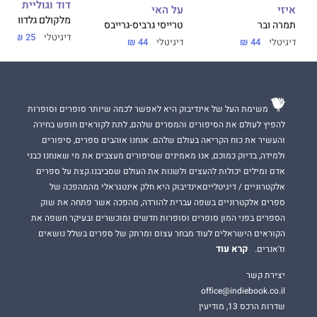
דוד וגוליית
על האי
איזי
זה סיפור שאפשר לקרוא מרותקים בערב אחד, אבל מלווה את
מלקולם גלדוול
טרייסי גרביס-גרייבס
תמרה ובר
הקוראים עוד שבועות ארוכים אחר כך.
דיגיטלי
25 ₪
37 ₪
דיגיטלי
44 ₪
דיגיטלי
44 ₪
מלקולם גלדוול
הוא סופר, עיתונאי ומרצה. יליד קנדה, כיום בארצות
הברית, חבר מערכת המגזין ניו יורקר.
משימת העל של אינדיבוק היא לאפשר לכמה שיותר סופרים וסופרות
להפיץ לעולם את הסיפורים והמסרים שלהם, לתת לקוראים חופש בחירה
הוא מחברם של חמישה רבי־מכר, שחלקם הצליחו מאוד גם בישראל,
והעשיר את כוח הקריאה בעולם שלהם. אנחנו אוהבים ספרים, סיפורים
ונכלל ברשימת מאה המשפיעים של המגזין טיים, וברשימת צמרת
ההוגים הגלובלית של המגזין פוריין פוליסי.
ולמידה, בדיוק כמוכם, אנו מאמינים שסיפורים מעצבים את מי שאנחנו כבני
אדם ומילים יכולות להעצים ולשנות את העולם שסביבנו.קצת על ספרים
אלקטרוניים / דיגיטלייםאינדיבוק היא חלק אינטגראלי מהמהפכה של
ספרים אלקטרוניים בשפה עברית להורדה, מהפכה אשר פתחה את שוק
דבר עורכת האתר:
הספרים בפני המון סופרים וסופרות חדשים ומוכשרים ובעיקר חשפה את
העיסוק במלחמה ובייחוד מלחמת העולם השנייה הקשה, ההרסנית
הקוראים הישראלים לעוד מבחר עצום ומרתק של ספרים בשלל נושאים
והמדממת, על תוצאותיה והשלכותיה האיומות, מזמן שאלות מוסריות
קרא עוד
וז'אנרים.
ופילוסופיות עמוקות ומייסרות.
יצירת קשר
גלדוול פורש את ההתרחשויות מנקודת מבט מפוכחת המציגה את
office@indiebook.co.il
נסיבות ההפצצה האווירית הקשה על טוקיו ואת ההתרחשויות
שדרות הרכס 13, מודיעין