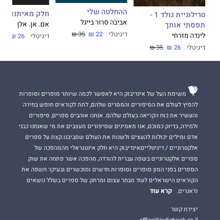
ההחלטה שלי
חלק מאיתנו
טרילוגיית גולד 1 -
אביבה סרור בייגל
אם. אן. אלן
תפסתי אותך
דיגיטלי
22 ₪
35 ₪
לינדה מזרחי
דיגיטלי
26 ₪
35 ₪
דיגיטלי
26 ₪
35 ₪
משימת העל של אינדיבוק היא לאפשר לכמה שיותר סופרים וסופרות
להפיץ לעולם את הסיפורים והמסרים שלהם, לתת לקוראים חופש בחירה
והעשיר את כוח הקריאה בעולם שלהם. אנחנו אוהבים ספרים, סיפורים
ולמידה, בדיוק כמוכם, אנו מאמינים שסיפורים מעצבים את מי שאנחנו כבני
אדם ומילים יכולות להעצים ולשנות את העולם שסביבנו.קצת על ספרים
אלקטרוניים / דיגיטלייםאינדיבוק היא חלק אינטגראלי מהמהפכה של
ספרים אלקטרוניים בשפה עברית להורדה, מהפכה אשר פתחה את שוק
הספרים בפני המון סופרים וסופרות חדשים ומוכשרים ובעיקר חשפה את
הקוראים הישראלים לעוד מבחר עצום ומרתק של ספרים בשלל נושאים
קרא עוד
וז'אנרים.
יצירת קשר
office@indiebook.co.il