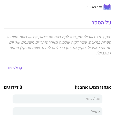
פרק ראשון
על הספר
"הקיץ גנב בשבילי זמן, הוא לקח דקה מפברואר, שלוש דקות משיעור
ספרות במארס, עשר דקות שלמות מאחר צוהריים משעמם של יום
חמישי באפריל. הקיץ גנב זמן כדי לתת לי עוד שעה עם קלן מתחת
לכוכבים".
קרא/י עוד..
וייבי בת השמונה לא בוטחת באיש, אפילו לא בהוריה. עדיף לשמור
מרחק ולשתוק. אביה סוחר סמים, אימה נרקומנית, והיא - המבוגרת
האחראית במשפחה - מגדלת לבדה את אחיה התינוק. בלילות היא
אנחנו ממש אהבנו!
0 דירוגים
יוצאת לשדה ומוצאת שלווה בשמי הלילה, בקבוצות הכוכבים
ובשמותיהם. כשקלן, צעיר אבוד בן עשרים ואחת, רואה אותה בשדה,
הוא מאבד שליטה על אופנועו, מתרסק ונפצע קשות. הילדה
המלאכית למראה שגרמה לו להסיט את מבטו משגיחה שלא יאבד
את ההכרה ויגיע לבית החולים.