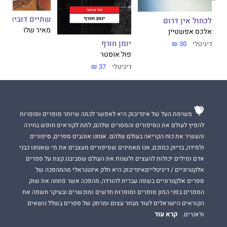
ו
שתיים דובים
לכחול אין דרום
מאיר שלו
אלכס אפשטיין
יומן חורף
דיגיטלי
30 ₪
פול אוסטר
דיגיטלי
37 ₪
משימת העל של אינדיבוק היא לאפשר לכמה שיותר סופרים וסופרות
להפיץ לעולם את הסיפורים והמסרים שלהם, לתת לקוראים חופש בחירה
והעשיר את כוח הקריאה בעולם שלהם. אנחנו אוהבים ספרים, סיפורים
ולמידה, בדיוק כמוכם, אנו מאמינים שסיפורים מעצבים את מי שאנחנו כבני
אדם ומילים יכולות להעצים ולשנות את העולם שסביבנו.קצת על ספרים
אלקטרוניים / דיגיטלייםאינדיבוק היא חלק אינטגראלי מהמהפכה של
ספרים אלקטרוניים בשפה עברית להורדה, מהפכה אשר פתחה את שוק
הספרים בפני המון סופרים וסופרות חדשים ומוכשרים ובעיקר חשפה את
הקוראים הישראלים לעוד מבחר עצום ומרתק של ספרים בשלל נושאים
קרא עוד
וז'אנרים.