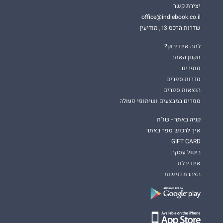
יצירת קשר
office@indiebook.co.il
שדרות הרכס 13, מודיעין
למה אינדיבוק?
תקנון האתר
סופרים
סדרות ספרים
הוצאות ספרים
ספרים במבצעים ושיתופי פעולה
קניה באתר - שו"ת
איך לרכוש ספר באתר
GIFT CARD
ביטול עסקה
אינדיבלוג
הצהרת נגישות