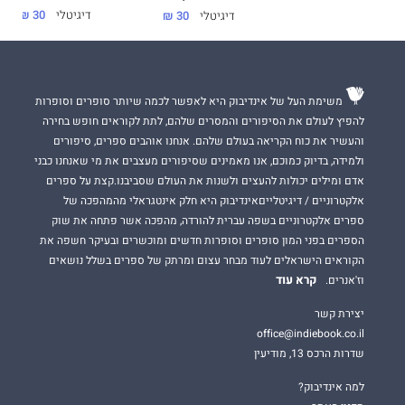
דיגיטלי
30 ₪
דיגיטלי
30 ₪
משימת העל של אינדיבוק היא לאפשר לכמה שיותר סופרים וסופרות
להפיץ לעולם את הסיפורים והמסרים שלהם, לתת לקוראים חופש בחירה
והעשיר את כוח הקריאה בעולם שלהם. אנחנו אוהבים ספרים, סיפורים
ולמידה, בדיוק כמוכם, אנו מאמינים שסיפורים מעצבים את מי שאנחנו כבני
אדם ומילים יכולות להעצים ולשנות את העולם שסביבנו.קצת על ספרים
אלקטרוניים / דיגיטלייםאינדיבוק היא חלק אינטגראלי מהמהפכה של
ספרים אלקטרוניים בשפה עברית להורדה, מהפכה אשר פתחה את שוק
הספרים בפני המון סופרים וסופרות חדשים ומוכשרים ובעיקר חשפה את
הקוראים הישראלים לעוד מבחר עצום ומרתק של ספרים בשלל נושאים
קרא עוד
וז'אנרים.
יצירת קשר
office@indiebook.co.il
שדרות הרכס 13, מודיעין
למה אינדיבוק?