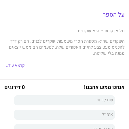
על הספר
סלואן קראוויי היא שקרנית.
השקרים שהיא מספרת חסרי משמעות, שקרים לבנים. הם רק דרך
להכניס מעט צבע לחיים האפורים שלה. לפעמים הם ממש יוצאים
ממנה בלי שליטה.
זה מה שקורה יום אחד בפארק, כשהיא רואה ילדה בוכה ואת
קרא/י עוד..
אביה(המושך מאד) מנסה לנחם אותה. סלואן ניגשת אליהם והשקר
פשוט נפלט ממנה. היא אחות, והיא תשמח לטפל בעקיצת הדבורה
המכאיבה הזו.
אנחנו ממש אהבנו!
0 דירוגים
השקר, כדרכם של שקרים, מתגלגל. סלואן נשכרת להיות האומנת של
הילדה, ועד מהרה היא נעשית חלק בלתי נפרד מחייהם של בני
משפחת לוקהרט, העשירים והנכונים. היא מבלה שעות בבית היפה
שלהם, מתקרבת לג'יי הנאה, מתחברת עם ויולט המצודדת.
אבל סלואן אינה היחידה שמשקרת. מאחורי החזות המושלמת שהיא
מקנאה בה כל כך, בני הזוג מסתירים סודות אפלים, סבוכים ומסוכנים