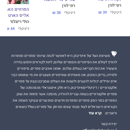
רוני לורן
רוני לורן
הפרחים האבודי
דיגיטלי
39 ₪
דיגיטלי
38 ₪
אליס הארט
הולי רינגלנד
דיגיטלי
44 ₪
משימת העל של אינדיבוק היא לאפשר לכמה שיותר סופרים וסופרות
להפיץ לעולם את הסיפורים והמסרים שלהם, לתת לקוראים חופש בחירה
והעשיר את כוח הקריאה בעולם שלהם. אנחנו אוהבים ספרים, סיפורים
ולמידה, בדיוק כמוכם, אנו מאמינים שסיפורים מעצבים את מי שאנחנו כבני
אדם ומילים יכולות להעצים ולשנות את העולם שסביבנו.קצת על ספרים
אלקטרוניים / דיגיטלייםאינדיבוק היא חלק אינטגראלי מהמהפכה של
ספרים אלקטרוניים בשפה עברית להורדה, מהפכה אשר פתחה את שוק
הספרים בפני המון סופרים וסופרות חדשים ומוכשרים ובעיקר חשפה את
הקוראים הישראלים לעוד מבחר עצום ומרתק של ספרים בשלל נושאים
קרא עוד
וז'אנרים.
יצירת קשר