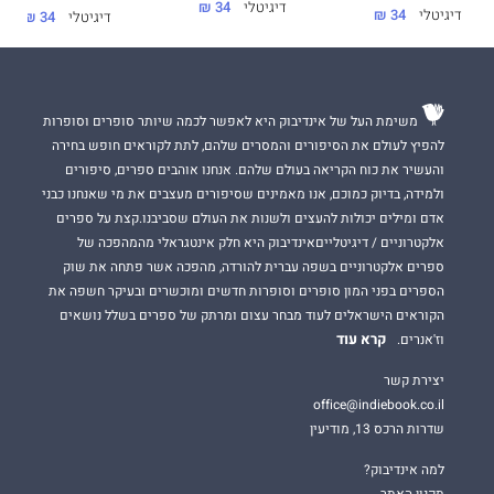
דיגיטלי
34 ₪
דיגיטלי
34 ₪
דיגיטלי
34 ₪
משימת העל של אינדיבוק היא לאפשר לכמה שיותר סופרים וסופרות
להפיץ לעולם את הסיפורים והמסרים שלהם, לתת לקוראים חופש בחירה
והעשיר את כוח הקריאה בעולם שלהם. אנחנו אוהבים ספרים, סיפורים
ולמידה, בדיוק כמוכם, אנו מאמינים שסיפורים מעצבים את מי שאנחנו כבני
אדם ומילים יכולות להעצים ולשנות את העולם שסביבנו.קצת על ספרים
אלקטרוניים / דיגיטלייםאינדיבוק היא חלק אינטגראלי מהמהפכה של
ספרים אלקטרוניים בשפה עברית להורדה, מהפכה אשר פתחה את שוק
הספרים בפני המון סופרים וסופרות חדשים ומוכשרים ובעיקר חשפה את
הקוראים הישראלים לעוד מבחר עצום ומרתק של ספרים בשלל נושאים
קרא עוד
וז'אנרים.
יצירת קשר
office@indiebook.co.il
שדרות הרכס 13, מודיעין
למה אינדיבוק?
תקנון האתר