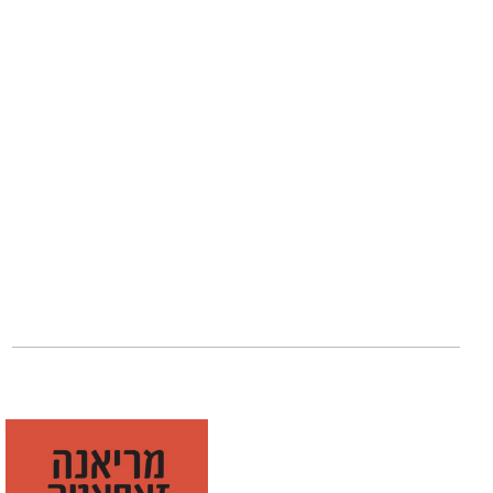
מריאנה זפאטה
הת
מספיק כדי להבין 
היא קוראת. בכל ז
עם בני משפחתה.
ספריה הקודמים,
ח
באהבה
היו לרבי־מ
הביקורות משבחות:
״מלכת הסלואו ברן 
הטוב ביותר של מר
אמזון