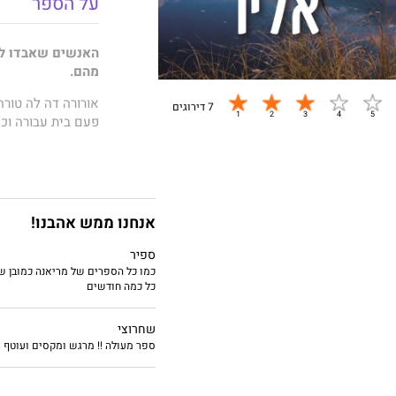
על הספר
האנשים שאבדו לנו
מהם.
אורורה דה לה טורה
7 דירוגים
פעם בית עבורה
וכ
אבל זה בסדר. להת
אחרי הפרידה שובר
והסתתרות בעיירה 
אנחנו ממש אהבנו!
גם לבלוש אחרי הב
שלה.
ספיר
כמו כל הספרים של מריאנה כמובן ש
אלא שטוביאס רודס
כל כמה חודשים
רודס החשדן והנרג
שחרוצי
אורורה החייכנית ו
ספר מעולה !! מרגש ומקסים ועוטף 
במהלך טיולים ארוכ
אמיצה שהופכת לא