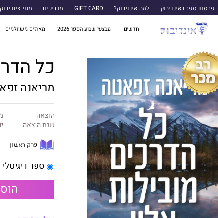
פרסום ספר באינדיבוק
למה אינדיבוק?
GIFT CARD
מדריכים
מנוי אינדיבוק
חדשים
מבצעי שבוע הספר 2026
מארזים משתלמים
כל הדרכ
מריאנה זפא
הוצאה:
מל
שנת הוצאה:
יוני
פרק ראשון
ספר דיגיטלי
הוספ