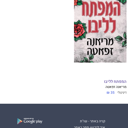
המפתח לליבו
מריאנה זפאטה
דיגיטלי
35 ₪
קניה באתר - שו"ת
איך לרכוש ספר באתר