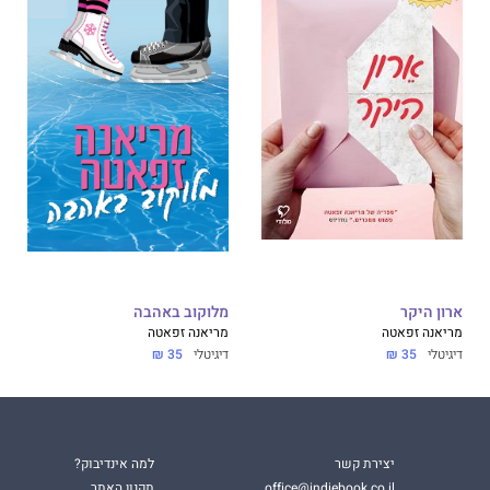
ארון היקר
מלוקוב באהבה
מריאנה זפאטה
מריאנה זפאטה
דיגיטלי
35 ₪
דיגיטלי
35 ₪
יצירת קשר
למה אינדיבוק?
office@indiebook.co.il
תקנון האתר