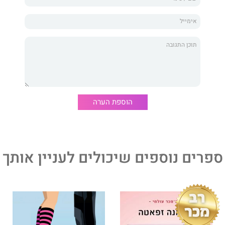
חילה לקרוא רומנים רומנטיים הרבה לפני שהייתה מבוגרת
מהו קשר אמיתי בין גבר לאישה. כשהיא לא מתיימרת לכתוב,
מן אחר, אפשר למצוא אותה שורפת מאכלים במטבח או מתבדחת
כו לזה
,
לונה והשקר
,
משחק אליפות
,
ארון היקר
ו
מלוקוב
כר מייד עם צאתם לאור.
עושה זאת שוב!״ | ״אמוציונלי, שובר לב, אבל כה מתוק!״ | ״הספר
הוספת הערה
יאנה.״
ספרים נוספים שיכולים לעניין אותך