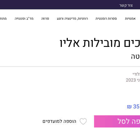
צור קשר
אמנויות
ספרות רומנטית
רוחניות, מדיטציה ורוגע
פרוזה
מד"ב ופנטזיה
מתח 
ים מובילות אליו
טה
ודי
 2023
35 ₪
ה לסל
הוספה למועדפים