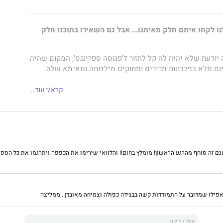
 לקחו איתם חלק מאיתנו... אבל גם השאירו בתוכנו חלק
 יודעת שלא יהיה לה קל לחזור ל'פגוסה ספרינגס', המקום שהיה
יום מלא בזיכרונות מרירים ומתוקים מילדותה ומאימא שלה.
חיל את החיים שלך מאפס לא אמור להיות קל.
קרא/י עוד..
ת הלב מזמר קאנטרי מפורסם, היא מאמינה שאולי בריחה
קטנה בהרים הן התרופה המושלמת לליבה השבור.
עלים החתיך של הדירה שהיא שוכרת יכול לזרז את ההחלמה
גם זה סוחף מהרגע הראשון! מומלץ בחום!! והלוואי שירימו את הכפפה ויתרגמו את כל הס
 הוא לא זה שהשכיר לה את הדירה, אלא בנו המתבגר, איימוס.
ן מזהיר אותה כבר מהרגע הראשון לתפוס מרחק מהם. אבל
העליזה מצליחה לאט ובעקביות לפרוץ את החומות שהקים סביבו.
אפילו שמדובר על התמודדות קשה בבגידה כפולה וצמיחה מאובדן . ממליצה
ים בטבע ושיחות לאור המדורה פורחת בין השניים ידידות
הבה של פעם בחיים.