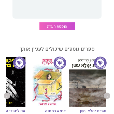
מתכונים
הצעות לתפריטים (גם לצמחונים וטבעונים)
טיפים לפעילות גופנית.
הוספת הערה
מתאים ומומלץ כמתנה לגברים ולנשים.
ספרים נוספים שיכולים לעניין אותך
אימא במתנה
והבית ימלא עשן
אם ליהודי הנודד