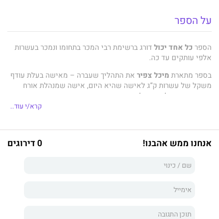
על הספר
הספר
כל אחד יכול
דורג ברשימת רבי המכר בתחומו ונמכר בעשרות
אלפי עותקים עד כה.
בספר מתארת
מיכל צפיר
את התהליך שעברה – מאישה בעלת עודף
משקל של עשרות ק”ג לאישה שהיא היום, אישה שמנהלת אורח
חיים בריא ובעלת משקל גוף מאוזן.
קרא/י עוד..
מיכל צפיר
מספרת את סיפורה האישי בשפה קולחת, בהומור ובראייה
מציאותית ומפוקחת.
אנחנו ממש אהבנו!
0 דירוגים
הספר כולל ידע והמלצות של מומחים, ד"ר רלי אבל וד"ר שון
פורטל, ונותן את הכלים הפרקטיים, ברמה היומיומית; כלים
המאפשרים ירידה במשקל (לבעלי משקל גוף עודף) ומוטיבציה לנהל
אורח חיים בריא.
וכולל גם: