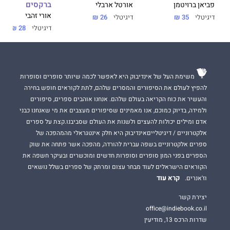
ברקסים
אורטל ארבלי
פביאן ברויטמן
אורי זהבי
דיגיטלי
26 ₪
דיגיטלי
35 ₪
דיגיטלי
28 ₪
משימת העל של אינדיבוק היא לאפשר לכמה שיותר סופרים וסופרות
מיכל צפיר
היא שחקנית, זמרת ומאמנת לאורח חיים בריא, בשלוש
להפיץ לעולם את הסיפורים והמסרים שלהם, לתת לקוראים חופש בחירה
מילים: אמנית החיים הבריאים.
והעשיר את כוח הקריאה בעולם שלהם. אנחנו אוהבים ספרים, סיפורים
ולמידה, בדיוק כמוכם, אנו מאמינים שסיפורים מעצבים את מי שאנחנו כבני
למה אמנית החיים הבריאים? כי לחיות בריא זאת אומנות (ומיומנות).
אדם ומילים יכולות להעצים ולשנות את העולם שסביבנו.קצת על ספרים
אלקטרוניים / דיגיטלייםאינדיבוק היא חלק אינטגראלי מהמהפכה של
ספרים אלקטרוניים בשפה עברית להורדה, מהפכה אשר פתחה את שוק
הספרים בפני המון סופרים וסופרות חדשים ומוכשרים ובעיקר חשפה את
הקוראים הישראלים לעוד מבחר עצום ומרתק של ספרים בשלל נושאים
קרא עוד
וז'אנרים.
יצירת קשר
office@indiebook.co.il
שדרות הרכס 13, מודיעין