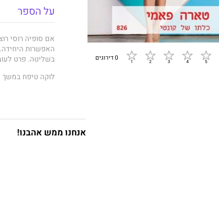
על הספר
אם סופיה רוסי רוצ
האפשרות היחידה. 
0 דירוגים
בשליטה. פרט לעובד
לוקה טיפח במשך ש
מאביו, כיסוי שסופ
אך איש העסקים המ
לא רוצה בה ככלתו,
אנחנו ממש אהבנו!
דבר עורכת האתר:
בניית עלילה ודמוי
קולח ומהנה.