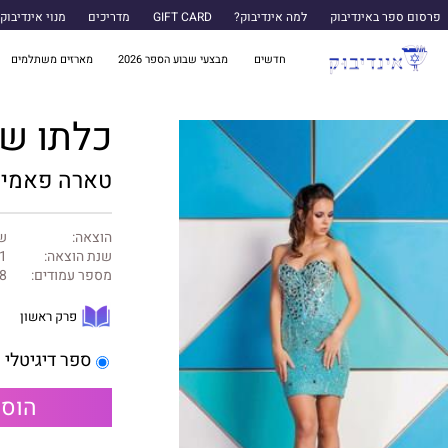
פרסום ספר באינדיבוק
למה אינדיבוק?
GIFT CARD
מדריכים
מנוי אינדיבוק
חדשים
מבצעי שבוע הספר 2026
מארזים משתלמים
כלתו של
טארה פאמי
הוצאה:
של
שנת הוצאה:
1
מספר עמודים:
8
פרק ראשון
ספר דיגיטלי
הוספ