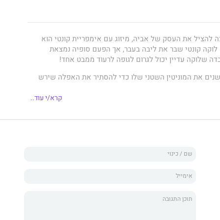
ה להציל את העסק של אביה, מיזוג עם אימפריית קונטי הוא
לוקה קונטי שבר את ליבה בעבר, אך הפעם סופיה נמצאת
ה שלוקה עדיין יכול לגרום לגופה לרעוד ממבט אחד!
נים את המוניטין השטני שלו כדי להסתיר את האפלה שירש
יה הכירה היטב.
קרא/י עוד..
מולח יכול לראות את ההטבות בהצעת הנישואים שלה... אולי
 אבל הוא ייהנה מכך שתהיה במיטתו!
ות נהדרת, שגורמת ללב ולדעת להיכבש בכל פרט.