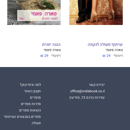
שיתוף פעולה לנקמה
הגנה יוונית
טארה פאמי
טארה פאמי
דיגיטלי
29 ₪
דיגיטלי
29 ₪
יצירת קשר
למה אינדיבוק?
office@indiebook.co.il
תקנון האתר
שדרות הרכס 13, מודיעין
סופרים
סדרות ספרים
הוצאות ספרים
ספרים במבצעים ושיתופי
פעולה