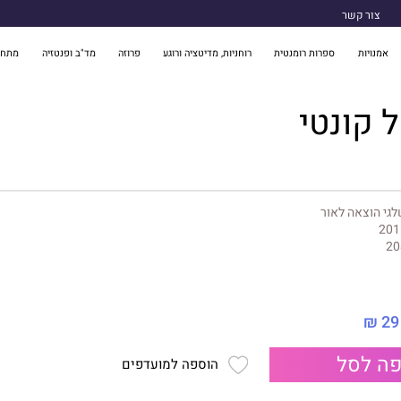
צור קשר
אמנויות
ספרות רומנטית
רוחניות, מדיטציה ורוגע
פרוזה
מד"ב ופנטזיה
מתח 
 קונטי
גי הוצאה לאור
201
20
29 ₪
ה לסל
הוספה למועדפים