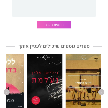
קיומי על השאלות הגדולות של החיים, המוות ומשמעותם.
כלום לא נראה באופק
התפרסם לראשונה ב-1954. לאחר שנשכח
הוספת הערה
במשך כמעט חצי מאה, ראה הרומן אור מחדש בגרמניה ב-2003 וזכה
להכרה כאחת מיצירות המופת של הספרות האירופית לאחר המלחמה.
ספרים נוספים שיכולים לעניין אותך
יֵנס רֵהן
(1983-1916) פיקד על צוללת גרמנית בזמן מלחמת העולם
השנייה, נפל בשבי בנות הברית ב- 1943 והוחזק במחנה שבויים בריטי
עד 1947. מתחילת שנות ה-50 עבד כעורך התרבות והספרות ברדיו
הגרמני באזור האמריקאי של מערב ברלין, והחל לפרסם רומנים.
הרומן הראשון של רהן
כלום לא נראה באופק
ראה אור ב- 1954, עורר
בזמנו עניין רב בגרמניה וזיכה את מחברו בפרס ברלין לסופר צעיר.
הספר תורגם לכמה שפות אירופיות והתקבל באהדה רבה בקרב
החוגים האקזיסטנציאליסטיים. לאחר שנשכח במשך כמעט חצי
מאה, ראה הרומן אור מחדש בגרמניה ב- 2003 וזכה להכרה כאחת
מיצירות המופת של הספרות האירופית שלאחר המלחמה.