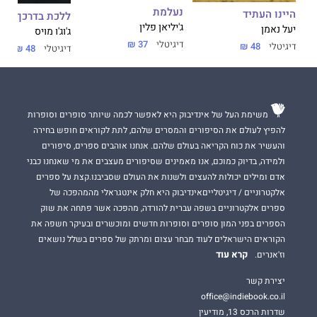
נעלמת
היינו העתיד
ללכת בדרכך
ג'יליאן פלין
יעל נאמן
ג'וג'ו מויס
דיגיטלי
37 ₪
דיגיטלי
48 ₪
דיגיטלי
48 ₪
משימת העל של אינדיבוק היא לאפשר לכמה שיותר סופרים וסופרות
להפיץ לעולם את הסיפורים והמסרים שלהם, לתת לקוראים חופש בחירה
והעשיר את כוח הקריאה בעולם שלהם. אנחנו אוהבים ספרים, סיפורים
ולמידה, בדיוק כמוכם, אנו מאמינים שסיפורים מעצבים את מי שאנחנו כבני
אדם ומילים יכולות להעצים ולשנות את העולם שסביבנו.קצת על ספרים
אלקטרוניים / דיגיטלייםאינדיבוק היא חלק אינטגראלי מהמהפכה של
ספרים אלקטרוניים בשפה עברית להורדה, מהפכה אשר פתחה את שוק
הספרים בפני המון סופרים וסופרות חדשים ומוכשרים ובעיקר חשפה את
הקוראים הישראלים לעוד מבחר עצום ומרתק של ספרים בשלל נושאים
קרא עוד
וז'אנרים.
יצירת קשר
office@indiebook.co.il
שדרות הרכס 13, מודיעין