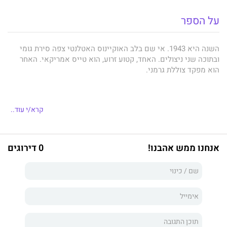
על הספר
השנה היא 1943. אי שם בלב האוקיינוס האטלנטי צפה סירת גומי
ובתוכה שני ניצולים. האחד, קטוע זרוע, הוא טייס אמריקאי. האחר
הוא מפקד צוללת גרמני.
הם מצוידים בחצי בקבוק ויסקי, 64 סיגריות, כמה חפיסות שוקוקולה
קרא/י עוד..
ומסטיקים אחדים. מסביב הים לא זז, וכלום לא נראה באופק.
אנחנו ממש אהבנו!
0 דירוגים
ברומן קצר זה, הכתוב בסגנון מדויק, יבש ולקוני, מתערבבים בקצב
היפנוטי תיאורי טבע מרהיבים עם זיכרונות, חלומות והזיות של שני
גברים הנסחפים אל מוות כמעט וודאי.
יותר מסיפור על מלחמה, זוהי דרמה אנושית שהועצמה למצב הקיצוני
ביותר וזוקקה למרכיביה המינימליים וההכרחיים ביותר; זהו משל