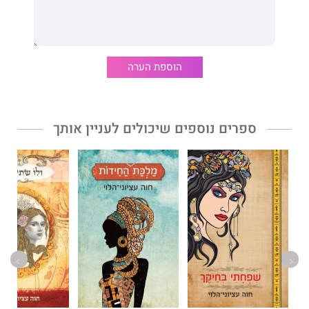
למקור המקראי. אף שבנות צלפחד חיו בחברה הנשלטת על ידי גברים,
וזכויותיהן היו מועטות, הן לא השלימו עם גורלן, אלא גילו תעוזה
ונחישות מרשימות במטרה לעצב את חייהן בכוחות עצמן.
הוספת הערה
חוה עציוני-הלוי
היא פרופסור אמריטוס באוניברסיטת בר-אילן,
ומחברת הרומנים התנ"כיים
אשת לפידות, אפר על ראשה, ולו שתי
נשים, אל אשר תלכי, והמלך לא ידעה ושפחתי בחיקך,
כולם ראו
ספרים נוספים שיכולים לעניין אותך
אור בהוצאת אריה ניר.