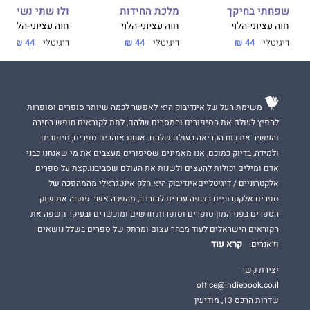
שפחתי בחיקך
מלכת החידות
ולו שתי נשים
חוה עציוני-הלוי
חוה עציוני-הלוי
חוה עציוני-הלוי
דיגיטלי
44 ₪
דיגיטלי
44 ₪
דיגיטלי
44 ₪
משימת העל של אינדיבוק היא לאפשר לכמה שיותר סופרים וסופרות
להפיץ לעולם את הסיפורים והמסרים שלהם, לתת לקוראים חופש בחירה
והעשיר את כוח הקריאה בעולם שלהם. אנחנו אוהבים ספרים, סיפורים
ולמידה, בדיוק כמוכם, אנו מאמינים שסיפורים מעצבים את מי שאנחנו כבני
אדם ומילים יכולות להעצים ולשנות את העולם שסביבנו.קצת על ספרים
אלקטרוניים / דיגיטלייםאינדיבוק היא חלק אינטגראלי מהמהפכה של
ספרים אלקטרוניים בשפה עברית להורדה, מהפכה אשר פתחה את שוק
הספרים בפני המון סופרים וסופרות חדשים ומוכשרים ובעיקר חשפה את
הקוראים הישראלים לעוד מבחר עצום ומרתק של ספרים בשלל נושאים
קרא עוד
וז'אנרים.
יצירת קשר
office@indiebook.co.il
שדרות הרכס 13, מודיעין