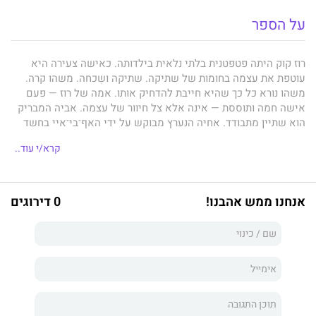
על הספר
רוז קוק היתה פטפטנית בלתי נלאית בילדותה. כאישה צעירה היא
עוטפת את עצמה בחומות של שתיקה. שתיקה ושִכחה. משהו קרה.
משהו נורא כל כך שהיא חייבת להדחיק אותו. אמה של רוז — פעם
אישה חמה ותוססת — אינה אלא צל חיוור של עצמה. אביה המבריק
הוא שתיין מתבודד. אחיה הנערץ מבוקש על ידי האף־בי־איי בחשד
למעשי חבלה וטרור. ואיפה פרן, אחותה התאומה של רוז, שותפתה
קרא/י עוד..
למעשי שובבות בימי הילדוּת? הופעתו הפתאומית של אחיה של רוז
מאלצת אותה לצאת לחפש אחר אחותה ואחרי פיסות עבר משפחתי
מפתיע ונוגע ללב.
ספרה החדש של מחברת "מועדון הקריאה של
ג'יין אוסטין"
הוא יצירת מופת בת זמננו, שזוֹרה אור על יחסי משפחה
אנחנו ממש אהבנו!
0 דירוגים
ובוחנת מחדש את ההגדרה שלנו לגבי מהו אנושי. זהו ספר חכם, מרגש
ומעורר מחשבה, שרשמיו מלווים את הקורא לאורך זמן. הספר זכה
בפרס פן/פוקנר, היה מועמד לפרס בוקר ונמנה עם ספרי השנה של
הניו יורק טיימס.
"ספר לופת, עם לב גדול." חאלד חוסייני, "רודף
העפיפונים"
"אף סופר בן זמננו לא מעצב דמויות מושכות כמו אלה
של פאולר, או בוחן אותן בחדות ובסלחנות כמוה." מייקל שייבון