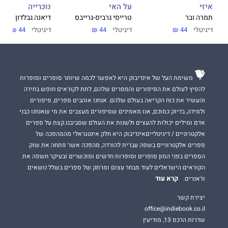
על האי
נוכרייה
איזי
טרייסי גרביס-גרייבס
דיאנה גבלדון
תמרה ובר
דיגיטלי
44 ₪
דיגיטלי
44 ₪
דיגיטלי
44 ₪
משימת העל של אינדיבוק היא לאפשר לכמה שיותר סופרים וסופרות
להפיץ לעולם את הסיפורים והמסרים שלהם, לתת לקוראים חופש בחירה
והעשיר את כוח הקריאה בעולם שלהם. אנחנו אוהבים ספרים, סיפורים
ולמידה, בדיוק כמוכם, אנו מאמינים שסיפורים מעצבים את מי שאנחנו כבני
אדם ומילים יכולות להעצים ולשנות את העולם שסביבנו.קצת על ספרים
אלקטרוניים / דיגיטלייםאינדיבוק היא חלק אינטגראלי מהמהפכה של
ספרים אלקטרוניים בשפה עברית להורדה, מהפכה אשר פתחה את שוק
הספרים בפני המון סופרים וסופרות חדשים ומוכשרים ובעיקר חשפה את
הקוראים הישראלים לעוד מבחר עצום ומרתק של ספרים בשלל נושאים
קרא עוד
וז'אנרים.
יצירת קשר
office@indiebook.co.il
שדרות הרכס 13, מודיעין