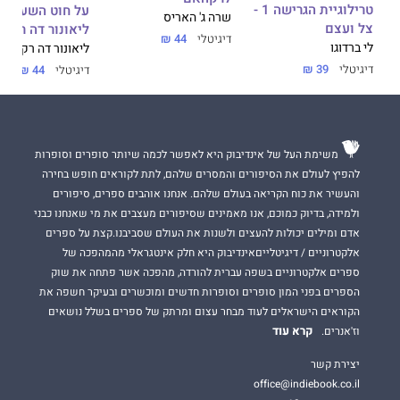
טרילוגיית הגרישה 1 -
על חוט השערה -
שרה ג' האריס
צל ועצם
ליאונור דה רקונד
דיגיטלי
44 ₪
לי ברדוגו
ליאונור דה רקונדו
דיגיטלי
39 ₪
דיגיטלי
44 ₪
משימת העל של אינדיבוק היא לאפשר לכמה שיותר סופרים וסופרות
להפיץ לעולם את הסיפורים והמסרים שלהם, לתת לקוראים חופש בחירה
והעשיר את כוח הקריאה בעולם שלהם. אנחנו אוהבים ספרים, סיפורים
ולמידה, בדיוק כמוכם, אנו מאמינים שסיפורים מעצבים את מי שאנחנו כבני
אדם ומילים יכולות להעצים ולשנות את העולם שסביבנו.קצת על ספרים
אלקטרוניים / דיגיטלייםאינדיבוק היא חלק אינטגראלי מהמהפכה של
ספרים אלקטרוניים בשפה עברית להורדה, מהפכה אשר פתחה את שוק
הספרים בפני המון סופרים וסופרות חדשים ומוכשרים ובעיקר חשפה את
הקוראים הישראלים לעוד מבחר עצום ומרתק של ספרים בשלל נושאים
קרא עוד
וז'אנרים.
יצירת קשר
office@indiebook.co.il