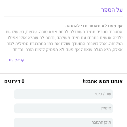
על הספר
אף פעם לא מאוחר מדי להתבגר.
אסטריד סטריק תמיד השתדלה להיות אמא טובה. עכשיו, כששלושת
ילדיה אנשים בוגרים עם חיים משלהם, נדמה לה שהיא אולי אפילו
הצליחה. אבל כשבנה המועדף שולח את בתו המתבגרת ססיליה לגור
אצלה, היא מגלה שאתה אף פעם לא מפסיק להיות הורה. ובדיוק
כשהיא מחליטה לספר לילדיה על הזוגיות החדשה שלה עם אישה,
קרא/י עוד..
בתה בת הארבעים מודיעה שהיא בהיריון, וטעות מהעבר חוזרת לרדוף
אותה.
כולם מבוגרים כאן
הוא רומן שנון, שופע הומור ותבונה על הישרדות
אנחנו ממש אהבנו!
0 דירוגים
בתוך משפחה מודרנית, הכרה בטעויות העבר והאומץ להיישיר מבט
אל האדם שאנחנו.
ספר החודש של Today Show ורב מכר של הניו יורק טיימס
"שטראוב צוללת לעומקה של הדינמיקה המשפחתית והחיים בעיירה
קטנה, בספר שכולו שנינות וחוכמת חיים."
פיפל מגזין
"הספר הזה הוא כמו קרן שמש ביום סגריר... הכתיבה שנונה, חכמה