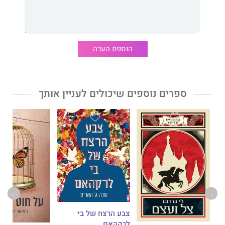
ומדויקת, וכל דמות היא עולם ומלואו שאי אפשר שלא להזדהות
איתה."
ניו יורק טיימס
"ספר מרענן ומצחיק... שופע הומור ותבונה... כזה שחייבים לספר עליו
לכל החברים."
וושינגטון פוסט
הוספת הערה
דבר עורכת האתר:
ספרים נוספים שיכולים לעניין אותך
רומן רך, חכם, אנושי, מתוק ונעים לקריאה שעוסק במשפחה ובאושר.
מעורר מחשבה מתוך הנאה.
צבע הרצח של בי
לרקהאם