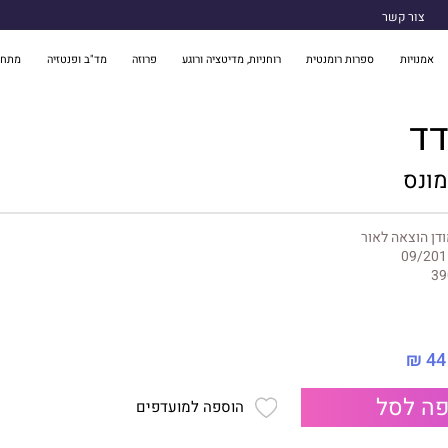
צור קשר
אמנויות
ספרות רומנטית
רוחניות, מדיטציה ורוגע
פרוזה
מד"ב ופנטזיה
מתח 
דד
מונס
דן הוצאה לאור
09/201
39
44 ₪
ה לסל
הוספה למועדפים