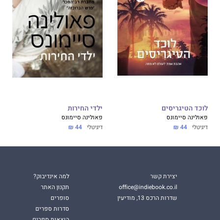
לוכד הטיגריסים
ילדי החירות
פאולינה סיימונס
פאולינה סיימונס
דיגיטלי
44 ₪
דיגיטלי
44 ₪
יצירת קשר
למה אינדיבוק?
office@indiebook.co.il
תקנון האתר
שדרות הרכס 13, מודיעין
סופרים
סדרות ספרים
הוצאות ספרים