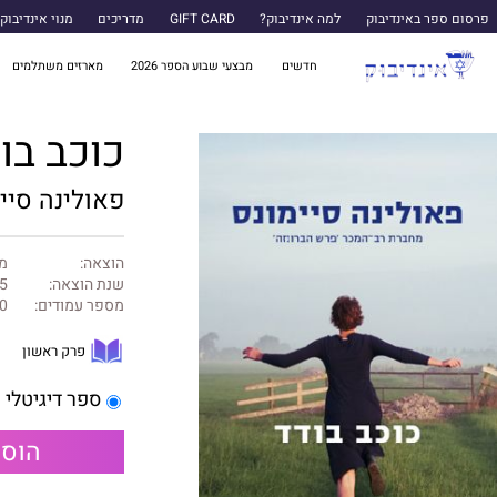
פרסום ספר באינדיבוק
למה אינדיבוק?
GIFT CARD
מדריכים
מנוי אינדיבוק
חדשים
מבצעי שבוע הספר 2026
מארזים משתלמים
כוכב בו
פאולינה סיי
הוצאה:
מו
שנת הוצאה:
5
מספר עמודים:
0
פרק ראשון
ספר דיגיטלי
הוספ