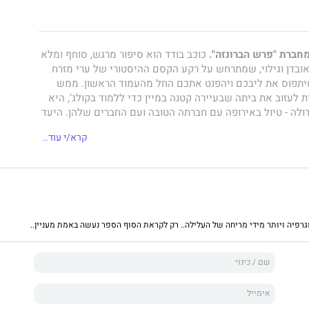
ברת "פרש הברונזה".
כוכב בודד הוא סיפור מרגש, סוחף ומלא
ובדן וגילוי, שמתרחש על רקע הקסם ההיסטורי של ערי מזרח
 שיתפוס את ליבכם ויהפנט אתכם החל מהעמוד הראשון. ממש
 לעזוב את ביתה שבעיירה קטנה במיין כדי ללמוד בקולג‘, היא
ולה - טיול באירופה עם חברתה הטובה ועם החברים שלהן. היעד
 השמש של ברצלונה, אך תחילה עליהם לעבור במזרח אירופה
קרא/י עוד..
בתה של קלואי, כדי לקיים הבטחה משפחתית ישנה. רחוק
עמוס זרים, פוגשת קלואי את ג‘וני, שנושא עימו גיטרה, חיוך
ות. ג‘וני מצטרף אל קלואי וחבריה במסע מריגה אל וילנה,
 ומדריך אותם בנבכי עברה האפל של היבשת בזמן
ה. גם לג‘וני עצמו יש עבר אפל והרבה צרות שעדיין רודפות
חלה בהרמוניה הולכת ומשתבשת, עד שארבעת החברים מוצאים
יאוגרפיה ויותר מידי מריחה של העלילה.. רק לקראת הסוף הספר נעשה באמת מעניין..
לב אירופה, וכמעט ללא פרוטה. כדי לעצור את הסחרור שנקלעו
תרחק מהבחור החייכן עם הגיטרה, אבל קלואי כבר אינה
 רוצה, לעצור את המערבולת שבליבה. מעתה המסע שלה עם ג‘וני
שרים שלה עם חבריה, ואף את התוכניות שתיכננה להמשך