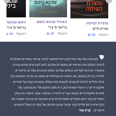
האוויר שהוא נושם
האש שבוערת בי
עוצרת נשימה
בריטני ס' צ'רי
בריטני ס' צ'רי
שרית חיים
דיגיטלי
35 ₪
דיגיטלי
35 ₪
דיגיטלי
35 ₪
משימת העל של אינדיבוק היא לאפשר לכמה שיותר סופרים וסופרות
להפיץ לעולם את הסיפורים והמסרים שלהם, לתת לקוראים חופש בחירה
והעשיר את כוח הקריאה בעולם שלהם. אנחנו אוהבים ספרים, סיפורים
ולמידה, בדיוק כמוכם, אנו מאמינים שסיפורים מעצבים את מי שאנחנו כבני
אדם ומילים יכולות להעצים ולשנות את העולם שסביבנו.קצת על ספרים
אלקטרוניים / דיגיטלייםאינדיבוק היא חלק אינטגראלי מהמהפכה של
ספרים אלקטרוניים בשפה עברית להורדה, מהפכה אשר פתחה את שוק
הספרים בפני המון סופרים וסופרות חדשים ומוכשרים ובעיקר חשפה את
הקוראים הישראלים לעוד מבחר עצום ומרתק של ספרים בשלל נושאים
קרא עוד
וז'אנרים.