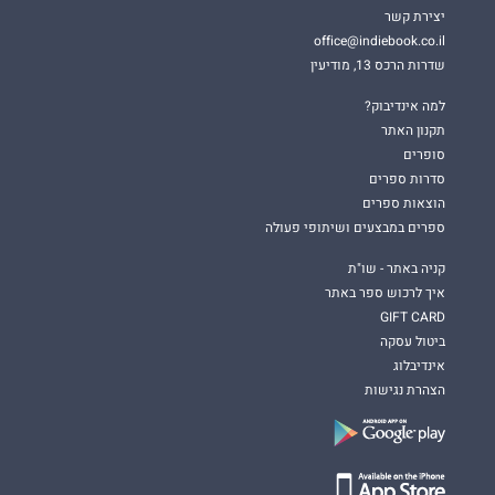
יצירת קשר
office@indiebook.co.il
שדרות הרכס 13, מודיעין
למה אינדיבוק?
תקנון האתר
סופרים
סדרות ספרים
הוצאות ספרים
ספרים במבצעים ושיתופי פעולה
קניה באתר - שו"ת
איך לרכוש ספר באתר
GIFT CARD
ביטול עסקה
אינדיבלוג
הצהרת נגישות