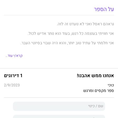
על הספר
גראהם ראסל ואני לא נועדנו זה לזה.
אני חוויתי בעוצמה כל רגש, בעוד הוא נותר אדיש לכול.
אני חלמתי על עתיד טוב יותר, והוא היה שבוי בסיוטי העבר.
אני בכיתי, ואילו הדמעות שלו סירבו לזלוג.
קרא/י עוד..
על אף ליבו הקפוא והדחף שלי לברוח, לפעמים חלקנו רגעים.
רגעים שבהם מבטינו הצטלבו וחלקנו את סודותינו.
אנחנו ממש אהבנו!
1 דירוגים
רגעים שבהם שפתיו טעמו את פחדיי ואני נשמתי את כאביו.
כוכי
2/9/2023
רגעים שבהם דמיינו איך נרגיש כשנרשה לעצמנו לאהוב זה את זה.
ספר מקסים ומרגש
הרגעים הללו החזיקו אותנו מרחפים באוויר, אבל כשהמציאות טפחה
על פנינו, כוח המשיכה גרר אותנו מטה.
גראהם ראסל לא ידע איך לאהוב, וגם אני לא. אבל אם הייתה לי