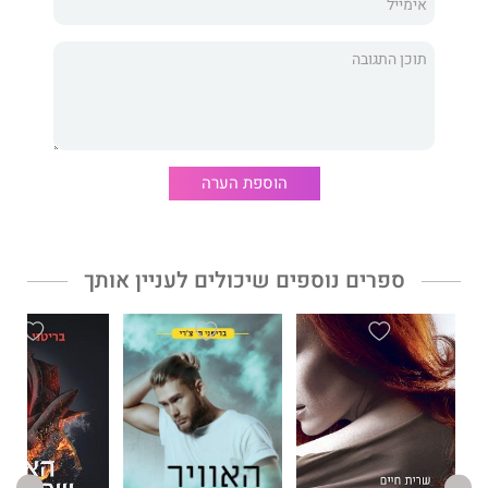
הזדמנות ליפול שוב, הייתי נופלת בזרועותיו לנצח.
גם אם הגורל ייעד אותנו להתרסק על האדמה.
כוח המשיכה שבינינו
, כמו גם ספריה הקודמים של
בריטני ס׳ צ׳רי
–
כנפי מלאכים, האוויר שהוא נושם, האש שבוערת ביניהם,
ו
מים
שקטים
– הוא סיפור מלא רגש, שובר לב ומלא תקווה, אשר כבש את
לב הקוראים והפך לרב-מכר מייד עם צאתו לאור.
הוספת הערה
״אם אפשר לסכם את הספר הזה במילה אחת, המילה תהיה אהבה.
אין ספק שהלב של בריטני מושקע בכל עמוד.״
קים הולדן
, מחברת
הספר 'ברייטסייד'.
ספרים נוספים שיכולים לעניין אותך
״זה הספר הטוב ביותר שבריטני כתבה עד כה וההוכחה שכאשר
כותבים מהלב, מתרחש משהו קסום.״
קנדי סטיינר, מחברת הספר 'מכתב אהבה לוויסקי'.