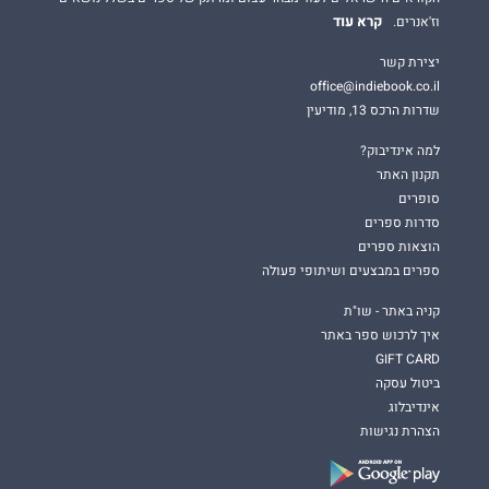
קרא עוד
וז'אנרים.
יצירת קשר
office@indiebook.co.il
שדרות הרכס 13, מודיעין
למה אינדיבוק?
תקנון האתר
סופרים
סדרות ספרים
הוצאות ספרים
ספרים במבצעים ושיתופי פעולה
קניה באתר - שו"ת
איך לרכוש ספר באתר
GIFT CARD
ביטול עסקה
אינדיבלוג
הצהרת נגישות