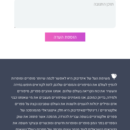
הוספת הערה
משימת העל של אינדיבוק היא לאפשר לכמה שיותר סופרים וסופרות
להפיץ לעולם את הסיפורים והמסרים שלהם, לתת לקוראים חופש בחירה
והעשיר את כוח הקריאה בעולם שלהם. אנחנו אוהבים ספרים, סיפורים
ולמידה, בדיוק כמוכם, אנו מאמינים שסיפורים מעצבים את מי שאנחנו כבני
אדם ומילים יכולות להעצים ולשנות את העולם שסביבנו.קצת על ספרים
אלקטרוניים / דיגיטלייםאינדיבוק היא חלק אינטגראלי מהמהפכה של
ספרים אלקטרוניים בשפה עברית להורדה, מהפכה אשר פתחה את שוק
הספרים בפני המון סופרים וסופרות חדשים ומוכשרים ובעיקר חשפה את
הקוראים הישראלים לעוד מבחר עצום ומרתק של ספרים בשלל נושאים