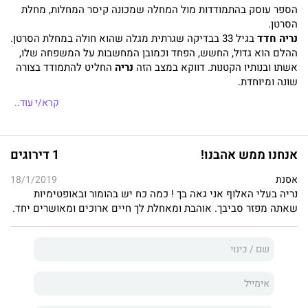
הספר עוסק בהתמודדות מול המחלה שמכונה קיסר המחלות, מחלת
הסרטן.
נריה חדד
בגיל 33 בבדיקה שגרתית מגלה שהוא חולה במחלת הסרטן.
ההלם הוא גדול, החשש, הפחד וכמובן המחשבות על המשפחה שלו,
אשתו ובנותיו הקטנות. דווקא במצב הזה
נריה
החליט להתמודד בצורה
שונה ומיוחדת.
קרא/י עוד..
נריה חדד
, נשוי ואב לשלוש בנות, שבגיל שלושים ושלוש חלה בסרטן,
כשנתיים בלבד אחרי שאימו, בת-שבע, נפטרה ממחלת הסרטן. חושש
ומפוחד מהלא נודע, החליט נריה, בעזרת הכתיבה להתמודד עם
אנחנו ממש אהבנו!
1 דירוגים
האתגרים הרבים ולכתוב יומן מרתק, שזור בסיפורים מרגשים
ומיוחדים ומתובל בחוש ההומור הייחודי שלו, שסייע רבות במסע
אסנת
18/1/2019
המטלטל בדרך להחלמה.
נריה בעלי האלוף אני גאה בך ! כמה כח יש בהומור ובאופטימיות
שאתה מפזר סביבך. אוהבת ומאחלת לך חיים ארוכים ומאושרים יחד.
הספר הוא הכרת תודה לכל הצוותים הרפואיים שנאבקים לצד
המחלימים, וכמובן למשפחות שמלוות את היקרים להם מכל - בדרך
להשבת החיים הרגילים.