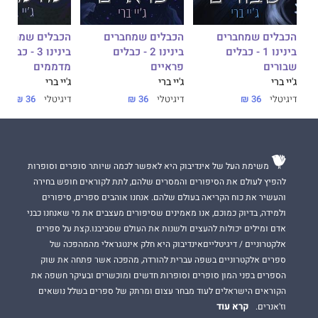
הכבלים שמחברים
הכבלים שמחברים
הכבלים שמחברי
בינינו 1 - כבלים
בינינו 2 - כבלים
בינינו 3 - כבלים
שבורים
פראיים
מדממים
ג'יי ברי
ג'יי ברי
ג'יי ברי
דיגיטלי
36 ₪
דיגיטלי
36 ₪
דיגיטלי
36 ₪
משימת העל של אינדיבוק היא לאפשר לכמה שיותר סופרים וסופרות
להפיץ לעולם את הסיפורים והמסרים שלהם, לתת לקוראים חופש בחירה
והעשיר את כוח הקריאה בעולם שלהם. אנחנו אוהבים ספרים, סיפורים
ולמידה, בדיוק כמוכם, אנו מאמינים שסיפורים מעצבים את מי שאנחנו כבני
אדם ומילים יכולות להעצים ולשנות את העולם שסביבנו.קצת על ספרים
אלקטרוניים / דיגיטלייםאינדיבוק היא חלק אינטגראלי מהמהפכה של
ספרים אלקטרוניים בשפה עברית להורדה, מהפכה אשר פתחה את שוק
הספרים בפני המון סופרים וסופרות חדשים ומוכשרים ובעיקר חשפה את
הקוראים הישראלים לעוד מבחר עצום ומרתק של ספרים בשלל נושאים
קרא עוד
וז'אנרים.