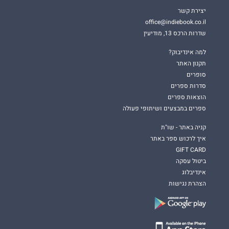
יצירת קשר
office@indiebook.co.il
שדרות הרכס 13, מודיעין
למה אינדיבוק?
תקנון האתר
סופרים
סדרות ספרים
הוצאות ספרים
ספרים במבצעים ושיתופי פעולה
קניה באתר - שו"ת
איך לרכוש ספר באתר
GIFT CARD
ביטול עסקה
אינדיבלוג
הצהרת נגישות