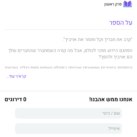
פרק ראשון
על הספר
"קרב את חבריך וקל וחומר את אויביך".
הפתגם הידוע מוכר לכולם, אבל מה קורה כשמתברר שהחברים שלך
הם אויביך ולהפך?
היסודות היציבים שחשבתי שבניתי במקלט נשמטו תחת רגליי, ועכשיו
אני עומדת בחזית המלחמה מול כוחות ההתנגדות. אולי הכבולים שלי
קרא/י עוד..
לצידי, אבל גיליתי שמזימות אפלות יותר נרקמות ברקע.
האם אוכל להוכיח את עצמי ולשנות את המצב כדי להגן על הפגיעים
ביותר בקרבנו או שאני בסך הכול המפלצת האיומה כפי שטוענים
אנחנו ממש אהבנו!
0 דירוגים
כולם?
האם נצא מהסיפור הזה ללא השלכות הרות אסון?
***