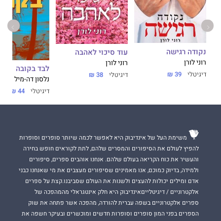
נקודה רגישה
עוד סיכוי לאהבה
רוני לורן
רוני לורן
לבד בקובה
דיגיטלי
39 ₪
דיגיטלי
38 ₪
נלסון דה-מיל
דיגיטלי
44 ₪
משימת העל של אינדיבוק היא לאפשר לכמה שיותר סופרים וסופרות
להפיץ לעולם את הסיפורים והמסרים שלהם, לתת לקוראים חופש בחירה
והעשיר את כוח הקריאה בעולם שלהם. אנחנו אוהבים ספרים, סיפורים
ולמידה, בדיוק כמוכם, אנו מאמינים שסיפורים מעצבים את מי שאנחנו כבני
אדם ומילים יכולות להעצים ולשנות את העולם שסביבנו.קצת על ספרים
אלקטרוניים / דיגיטלייםאינדיבוק היא חלק אינטגראלי מהמהפכה של
ספרים אלקטרוניים בשפה עברית להורדה, מהפכה אשר פתחה את שוק
הספרים בפני המון סופרים וסופרות חדשים ומוכשרים ובעיקר חשפה את