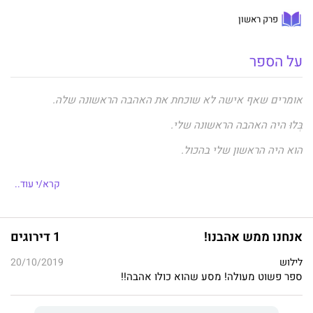
פרק ראשון
על הספר
אומרים שאף אישה לא שוכחת את האהבה הראשונה שלה.
בְּלוּ היה האהבה הראשונה שלי.
הוא היה הראשון שלי בהכול.
הוא שבר את כל הכללים, וגם את לבי.
קרא/י עוד..
הוא הבטיח לי שנאהב לנצח, כאילו אין מחר. ואני עדיין כאן.
אנחנו ממש אהבנו!
1 דירוגים
כשפייפר פוגשת את בְּלוּ, היא יודעת שאסור לה להתקרב אליו: הוא
לילוש
20/10/2019
מוזיקאי עם שיער ארוך, קעקועים וגישה כללית של ילד רע. היא
ספר פשוט מעולה! מסע שהוא כולו אהבה!!
מחפשת צרות?
גם בלו מבחין בפייפר העדינה והיפה – איך אפשר שלא – והשניים