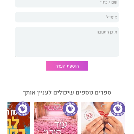
מוצאים את עצמם שקועים ברומן סוער מלא עוצמה, רגש ורוך.
אבל הפערים ביניהם גדולים מאוד, והשניים יצטרכו לענות על
השאלה: האם האהבה באמת יכולה להיות התשובה להכול?
קריאן קול
היא אחת הסופרות המצליחות בארצות הברית בז'אנר
הספרות הרומנטית.
ספרה
כאילו אין מחר זכה
לאהבת הקוראות ולתגובות נלהבות.
הוספת הערה
דבר עורכת האתר:
יצרי, עתיר רגש, קשה לקריאה לעיתים.
ספרים נוספים שיכולים לעניין אותך
רכבת הרים מסחררת שקשה להשתחרר ממנה.