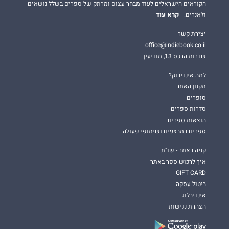
הקוראים הישראלים לעוד מבחר עצום ומרתק של ספרים בשלל נושאים
קרא עוד
וז'אנרים.
יצירת קשר
office@indiebook.co.il
שדרות הרכס 13, מודיעין
למה אינדיבוק?
תקנון האתר
סופרים
סדרות ספרים
הוצאות ספרים
ספרים במבצעים ושיתופי פעולה
קניה באתר - שו"ת
איך לרכוש ספר באתר
GIFT CARD
ביטול עסקה
אינדיבלוג
הצהרת נגישות