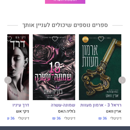
לעוד פיסה בערמת החרטות שלי.
ליילה
ספרים נוספים שיכולים לעניין אותך
ברגע שראיתי את קמדן על הבמה, הרגשתי את החשמל זורם ומשהו
בתוכי התעורר לחיים.
השיר הטרגי שלו על אהבה נכזבת היה וידוי שגרם לי להטיל ספק בכל
מה שידעתי.
חמש השנים שחלפו אולי שינו את מי שאנחנו – הוא הפך לכוכב רוק
פרוע ואני לאם יחידנית – אבל הרגשות שלי כלפיו חזקים יותר מאי
פעם.
המילים שלו גורמות להתאהבות להיראות דבר קל, אבל למדתי בדרך
שמונה-עשרה
רויאל 3 - ארמון מעוות
דרך עיניו
הקשה שהחיים לא כל כך פשוטים כמו לכתוב שיר אהבה.
ג'וליה האס
ארין וואט
ניקי אש
דיגיטלי
36 ₪
דיגיטלי
36 ₪
דיגיטלי
36 ₪
***