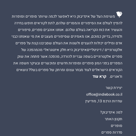
זהו רומן על אהבת נעורים שנגדעה וזוכה להזדמנות שנייה. קמדן הוא
רוק סטאר ששורף את הבמות, מבעיר את לב המעריצות וחי את
משימת העל של אינדיבוק היא לאפשר לכמה שיותר סופרים וסופרות
הלילות ואת הסכנות, עד שהוא פוגש שוב את אהובתו מהעבר. בניגוד
להפיץ לעולם את הסיפורים והמסרים שלהם, לתת לקוראים חופש בחירה
אליו, ליילה היא אם יחידנית שמתמודדת עם אתגרי החיים וימיה
והעשיר את כוח הקריאה בעולם שלהם. אנחנו אוהבים ספרים, סיפורים
נטולי ריגושים, עד שאהבתה מהעבר חוזרת לחייה בסערה והופכת
ולמידה, בדיוק כמוכם, אנו מאמינים שסיפורים מעצבים את מי שאנחנו כבני
אותם ל
כאוס מוחלט
.
אדם ומילים יכולות להעצים ולשנות את העולם שסביבנו.קצת על ספרים
אלקטרוניים / דיגיטלייםאינדיבוק היא חלק אינטגראלי מהמהפכה של
ספרים אלקטרוניים בשפה עברית להורדה, מהפכה אשר פתחה את שוק
ניקי אש
היא סופרת שחיה ונושמת את הז'אנר הרומנטי וזוכה
הספרים בפני המון סופרים וסופרות חדשים ומוכשרים ובעיקר חשפה את
להצלחה רבה. עלילות
הקוראים הישראלים לעוד מבחר עצום ומרתק של ספרים בשלל נושאים
קרא עוד
וז'אנרים.
ספריה נבנות על בסיס פרק שני לאהבה בחיי הדמויות שעליהן היא
כותבת.
יצירת קשר
office@indiebook.co.il
עד כה תורגמו לעברית ספריה:
דרך עיניו
ו
שחקן צמוד
.
שדרות הרכס 13, מודיעין
למה אינדיבוק?
תקנון האתר
סופרים
סדרות ספרים