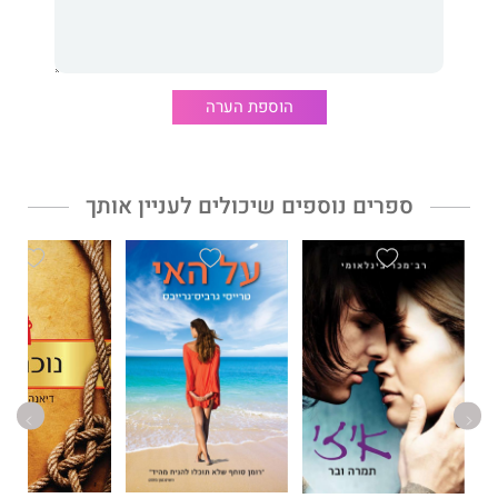
ויום אחד, כשהיא צועדת איתו ברחוב, היא מבחינה בדמות מעברה:
היא יודעת שמוטב לה לא לעצור, אבל זה חזק ממנה.
הוספת הערה
יש לי שני לב
הוא יצירת ביכורים מפתיעה וסוחפת שמסופרת
לסירוגין מנקודות מבטם של תמר ויונתן: אישה שמגששת אחר גבולות
הזוגיות והאימהות שלה ומנסה, לרגע קצר, לדחוק אותם הלאה, וילד
ספרים נוספים שיכולים לעניין אותך
שיותר מכול חשוב לו לקרוא לדברים בדיוק, אבל בדיוק, בשמם.