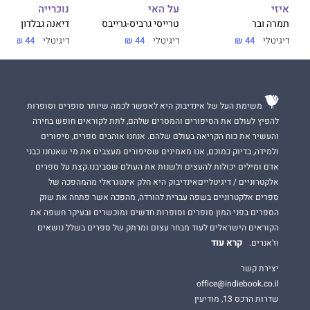
על האי
נוכרייה
איזי
טרייסי גרביס-גרייבס
דיאנה גבלדון
תמרה ובר
דיגיטלי
44 ₪
דיגיטלי
44 ₪
דיגיטלי
44 ₪
משימת העל של אינדיבוק היא לאפשר לכמה שיותר סופרים וסופרות
להפיץ לעולם את הסיפורים והמסרים שלהם, לתת לקוראים חופש בחירה
והעשיר את כוח הקריאה בעולם שלהם. אנחנו אוהבים ספרים, סיפורים
ולמידה, בדיוק כמוכם, אנו מאמינים שסיפורים מעצבים את מי שאנחנו כבני
אדם ומילים יכולות להעצים ולשנות את העולם שסביבנו.קצת על ספרים
אלקטרוניים / דיגיטלייםאינדיבוק היא חלק אינטגראלי מהמהפכה של
ספרים אלקטרוניים בשפה עברית להורדה, מהפכה אשר פתחה את שוק
הספרים בפני המון סופרים וסופרות חדשים ומוכשרים ובעיקר חשפה את
הקוראים הישראלים לעוד מבחר עצום ומרתק של ספרים בשלל נושאים
קרא עוד
וז'אנרים.
יצירת קשר
office@indiebook.co.il
שדרות הרכס 13, מודיעין