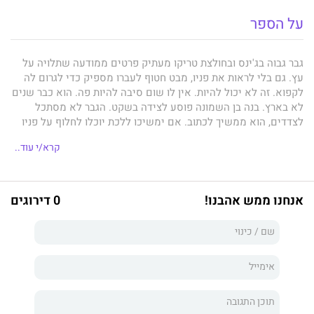
על הספר
גבר גבוה בג'ינס ובחולצת טריקו מעתיק פרטים ממודעה שתלויה על
עץ. גם בלי לראות את פניו, מבט חטוף לעברו מספיק כדי לגרום לה
לקפוא. זה לא יכול להיות. אין לו שום סיבה להיות פה. הוא כבר שנים
לא בארץ. בנה בן השמונה פוסע לצידה בשקט. הגבר לא מסתכל
לצדדים, הוא ממשיך לכתוב. אם ימשיכו ללכת יוכלו לחלוף על פניו
בלי שיקרה דבר. אבל תמר עוצרת.
קרא/י עוד..
יש לי שני לב
הוא סיפור עדין ומסחרר כאחת על אֵם ובנה.
אנחנו ממש אהבנו!
0 דירוגים
שי, בעלה של תמר, קורא לה תמרי. ההורים שלה קוראים לה תמי.
בלונדון קראו לה קולנוענית, אבל כבר שנים, מאז חזרה משם, היא לא
עשתה שום סרט. ובעצם, "חזרה" זה לא מדויק. מוטב, ״הוחזרה״.
ולאט־לאט נעמדה שוב על הרגליים. הכירה את שי. התחתנה. הביאה
לעולם את יונתן, שמאגרף שוב ושוב את כפות ידיו כשהיא פונה אליו
וכבר לא מדבר איתה כמו פעם.