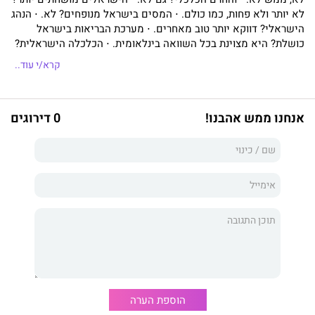
לא יותר ולא פחות, כמו כולם. ⋅ המסים בישראל מנופחים? לא. ⋅ הנהג
הישראלי? דווקא יותר טוב מאחרים. ⋅ מערכת הבריאות בישראל
כושלת? היא מצוינת בכל השוואה בינלאומית. ⋅ הכלכלה הישראלית?
פורחת. תמשיך לצמוח. בוודאי ביחס לעולם. ⋅ חרדים וערבים יהיו רוב
קרא/י עוד..
בקרוב? לא יהיו. ⋅ החרדים לא עובדים? עובדים, בעיקר הנשים. ⋅
בישראל יש מחסור במים? כבר יש עודף. ⋅ העלמות המס בישראל
גבוהות? לא, דומות לארצות מפותחות אחרות. ⋅ רכבת ישראל תמיד
אנחנו ממש אהבנו!
0 דירוגים
מאחרת? היא אחת המדויקות בעולם. המסים בישראל נמוכים מאשר
ברוב המדינות המפותחות; שיעור התמותה בתאונות דרכים הוא
מהנמוכים בעולם; מאז המשבר הכלכלי של שנת 2008, המשק
הישראלי צמח בשיעור מצטבר של 35%, יותר מאשר 33 מתוך 34
המדינות המפותחות בעולם (מדינות ה־OECD); שיעורי הילודה בקרב
נשים חרדיות וערביות יורד ובקרב החילוניות עולה; נשים חרדיות
עובדות יותר מהאישה הישראלית הממוצעת. הישראלים מהמאושרים
בעמי העולם, מקום 11 מתוך 155 מדינות, אך הם אינם מודעים לכך.
ישראל נתונה במגמה כלכלית, גיאופוליטית וחברתית שונה מזו הרווחת
בעולם, וצפוי לה עתיד טוב בהרבה משל רוב המדינות המפותחות.
ארבעה יתרונות לאומיים ושלוש מהפכות בדרך יבטיחו את עתידה
הכלכלי ואת רווחתם של תושביה.
הוספת הערה