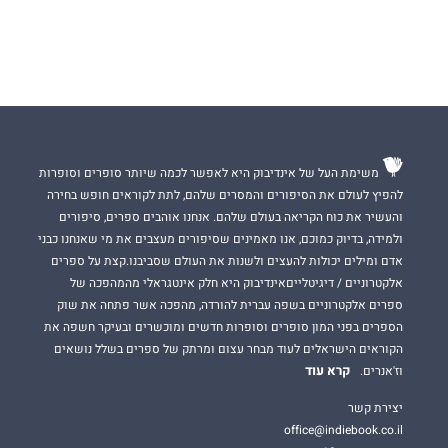
משימת העל של אינדיבוק היא לאפשר לכמה שיותר סופרים וסופרות
להפיץ לעולם את הסיפורים והמסרים שלהם, לתת לקוראים חופש בחירה
והעשיר את כוח הקריאה בעולם שלהם. אנחנו אוהבים ספרים, סיפורים
ולמידה, בדיוק כמוכם, אנו מאמינים שסיפורים מעצבים את מי שאנחנו כבני
אדם ומילים יכולות להעצים ולשנות את העולם שסביבנו.קצת על ספרים
אלקטרוניים / דיגיטלייםאינדיבוק היא חלק אינטגראלי מהמהפכה של
ספרים אלקטרוניים בשפה עברית להורדה, מהפכה אשר פתחה את שוק
הספרים בפני המון סופרים וסופרות חדשים ומוכשרים ובעיקר חשפה את
הקוראים הישראלים לעוד מבחר עצום ומרתק של ספרים בשלל נושאים
קרא עוד
וז'אנרים.
יצירת קשר
office@indiebook.co.il