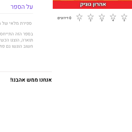
על הספר
0 דירוגים
ספירת מלאי של מ
בספר הזה התייחסת
תוארה, הוצגו הכשל
חשוב הוגשו גם פת
עיקרי הרשימה:
איכות סביבה: מחדל
התפלה, תחנות פחמי
"כאבן שאין לה הופכ
אנחנו ממש אהבנו!
שירותים לאזרח: הת
חמורה והקימה את ה
התחבורה הציבורית, 
"בכלכלה החזקה" ש
הונאות הציבור: פט
רצועת עזה, שתי מד
חלמאות וזחיחות פו