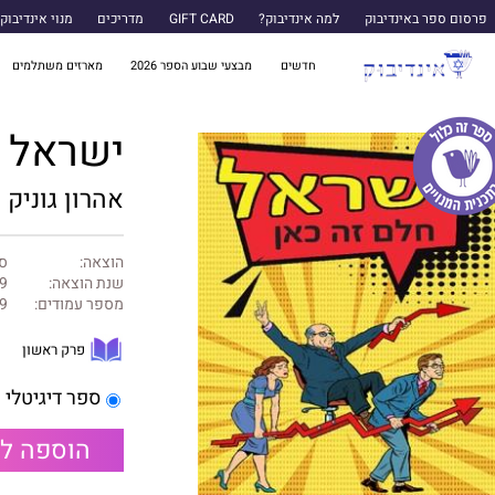
פרסום ספר באינדיבוק
למה אינדיבוק?
GIFT CARD
מדריכים
מנוי אינדיבוק
חדשים
מבצעי שבוע הספר 2026
מארזים משתלמים
ישראל ח
אהרון גוניק
הוצאה:
ספ
שנת הוצאה:
9
מספר עמודים:
9
פרק ראשון
ספר דיגיטלי
הוספה ל