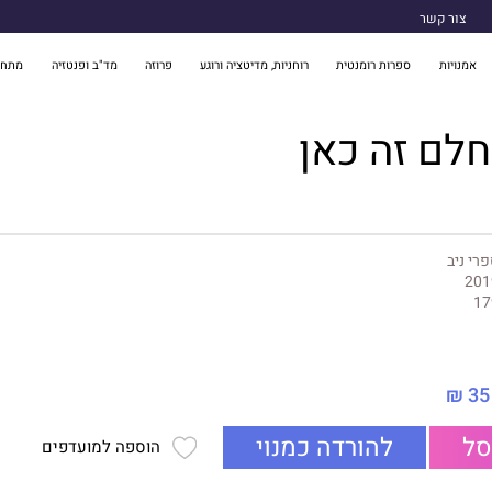
צור קשר
אמנויות
ספרות רומנטית
רוחניות, מדיטציה ורוגע
פרוזה
מד"ב ופנטזיה
מתח 
לם זה כאן
רי ניב
201
17
35 ₪
סל
להורדה כמנוי
הוספה למועדפים