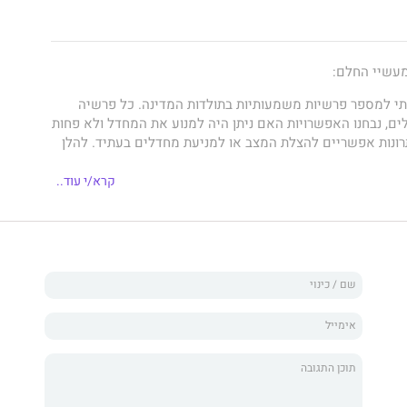
עשיי החלם:
י למספר פרשיות משמעותיות בתולדות המדינה. כל פרשיה
ים, נבחנו האפשרויות האם ניתן היה למנוע את המחדל ולא פחות
רונות אפשריים להצלת המצב או למניעת מחדלים בעתיד. להלן
קרא/י עוד..
י הכנרת, ים המלח, זיהום מי התהום, תעלת הימים, מתקני
ות, זיהום מוטורי ותעשייתי, חלם קרקעות תע"ש המזוהמות
ין".
חלנו "בכלכלה הנכונה" של מר בגין, אשר גרמה לקריסה כלכלית
טייקונים. המשכנו במחירי הדירות, מצב הבריאות, מצב
פערים חברתיים, תאונות הדרכים, ביטחון אישי וחינוך. וסיימנו
ל ביבי אשר דרדרה אותנו בכל הפרמטרים הנ"ל לתחתית הסולם.
נט החשמל במשמרתו של בגין, "מלחמת שלום הגליל", מתווה הגז,
ינות והבטחות בחירות.
ליטית: מלחמת יום כיפור, מורשת בגין, חלם רצועת עזה, ההסכם