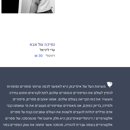
יש לנו ארץ נהדרת
אך איכות סביבה עו
יש לנו כלכלה חזק
אך שירותי הבריאות
יש לנו צבא חזק
נסיכה של אבא
עדי ליניאל
אך תושבי עוטף עזה
דיגיטלי
30 ₪
יש לנו אליטות בתרב
אך השרים מלבים ש
יש לנו בית משפט ב
משימת העל של אינדיבוק היא לאפשר לכמה שיותר סופרים וסופרות
להפיץ לעולם את הסיפורים והמסרים שלהם, לתת לקוראים חופש בחירה
אך ראש הממשלה, 
והעשיר את כוח הקריאה בעולם שלהם. אנחנו אוהבים ספרים, סיפורים
ולמידה, בדיוק כמוכם, אנו מאמינים שסיפורים מעצבים את מי שאנחנו כבני
קרה לנו נס בקנה מ
אדם ומילים יכולות להעצים ולשנות את העולם שסביבנו.קצת על ספרים
אך הממשל מעודד ל
אלקטרוניים / דיגיטלייםאינדיבוק היא חלק אינטגראלי מהמהפכה של ספרים
החברה שזה עתה נו
אלקטרוניים בשפה עברית להורדה, מהפכה אשר פתחה את שוק הספרים בפני