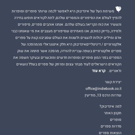
משימת העל של אינדיבוק היא לאפשר לכמה שיותר סופרים וסופרות
להפיץ לעולם את הסיפורים והמסרים שלהם, לתת לקוראים חופש בחירה
והעשיר את כוח הקריאה בעולם שלהם. אנחנו אוהבים ספרים, סיפורים
ולמידה, בדיוק כמוכם, אנו מאמינים שסיפורים מעצבים את מי שאנחנו כבני
אדם ומילים יכולות להעצים ולשנות את העולם שסביבנו.קצת על ספרים
אלקטרוניים / דיגיטלייםאינדיבוק היא חלק אינטגראלי מהמהפכה של
ספרים אלקטרוניים בשפה עברית להורדה, מהפכה אשר פתחה את שוק
הספרים בפני המון סופרים וסופרות חדשים ומוכשרים ובעיקר חשפה את
הקוראים הישראלים לעוד מבחר עצום ומרתק של ספרים בשלל נושאים
קרא עוד
וז'אנרים.
יצירת קשר
office@indiebook.co.il
שדרות הרכס 13, מודיעין
למה אינדיבוק?
תקנון האתר
סופרים
סדרות ספרים
הוצאות ספרים