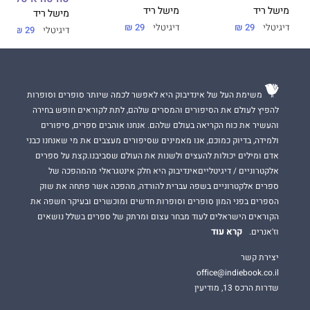
מישל ריד
מישל ריד
מישל ריד
דיגיטלי
29 ₪
דיגיטלי
29 ₪
דיגיטלי
29 ₪
משימת העל של אינדיבוק היא לאפשר לכמה שיותר סופרים וסופרות
להפיץ לעולם את הסיפורים והמסרים שלהם, לתת לקוראים חופש בחירה
והעשיר את כוח הקריאה בעולם שלהם. אנחנו אוהבים ספרים, סיפורים
ולמידה, בדיוק כמוכם, אנו מאמינים שסיפורים מעצבים את מי שאנחנו כבני
אדם ומילים יכולות להעצים ולשנות את העולם שסביבנו.קצת על ספרים
אלקטרוניים / דיגיטלייםאינדיבוק היא חלק אינטגראלי מהמהפכה של
ספרים אלקטרוניים בשפה עברית להורדה, מהפכה אשר פתחה את שוק
הספרים בפני המון סופרים וסופרות חדשים ומוכשרים ובעיקר חשפה את
הקוראים הישראלים לעוד מבחר עצום ומרתק של ספרים בשלל נושאים
קרא עוד
וז'אנרים.
יצירת קשר
office@indiebook.co.il
שדרות הרכס 13, מודיעין