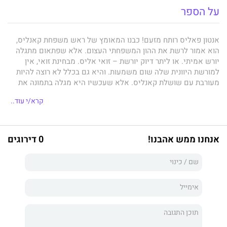
על הספר
אנטון פאליס רותח מזעם! כבנו המאומץ של ראש משפחת קאנליס,
הוא אמור לרשת את ההון המשפחתי העצום. אלא שפתאום מתגלה
יורש אמיתי. או ליתר דיוק יורשת – זואי אליס. מבחינת זואי, אין
למורשת היוונית שלה שום משמעות. והיא גם בכלל לא רוצה להיות
מעורבת עם שושלת קאנליס. אלא שעכשיו היא מגלה בתמונה את
אנטון פאליס, והוא משנה את המצב לחלוטין...
קרא/י עוד..
אנחנו ממש אהבנו!
0 דירוגים