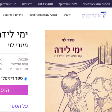
פרסום ספר באינדיבוק
למה אינדיבוק?
GIFT CARD
מדריכים
מנוי אינדיבוק
חדשים
מבצעי שבוע הספר 2026
מארזים משתלמים
ימי ליד
מינדי לוי
הוצאה:
אד
שנת הוצאה:
מרץ
מספר עמודים:
4
ספר דיגיטלי
הוספ
על הספר