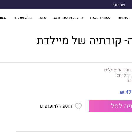
צור קשר
אמנויות
ספרות רומנטית
רוחניות, מדיטציה ורוגע
פרוזה
מד"ב ופנטזיה
מתח 
ה- קורתיה של מיילדת
מה - איפאבליש
 2022
30
47 ₪
ה לסל
הוספה למועדפים