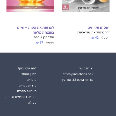
יחסים פקוחים
להרפות את הפות – חיים
זהר כרמי
ליאת שדה-סעדון
בעוצמה מלאה
מיכל כהן שמחה
דיגיטלי
42 ₪
דיגיטלי
37 ₪
יצירת קשר
למה אינדיבוק?
office@indiebook.co.il
תקנון האתר
שדרות הרכס 13, מודיעין
סופרים
סדרות ספרים
הוצאות ספרים
ספרים במבצעים ושיתופי
פעולה