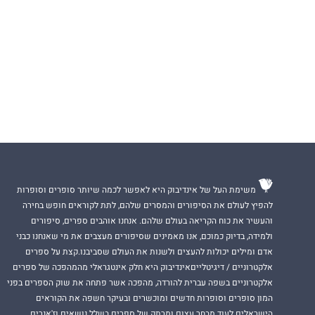
משימת העל של אינדיבוק היא לאפשר לכמה שיותר סופרים וסופרות
להפיץ לעולם את הסיפורים והמסרים שלהם, לתת לקוראים חופש בחירה
והעשיר את כוח הקריאה בעולם שלהם. אנחנו אוהבים ספרים, סיפורים
ולמידה, בדיוק כמוכם, אנו מאמינים שסיפורים מעצבים את מי שאנחנו כבני
אדם ומילים יכולות להעצים ולשנות את העולם שסביבנו.קצת על ספרים
אלקטרוניים / דיגיטלייםאינדיבוק היא חלק אינטגראלי מהמהפכה של ספרים
אלקטרוניים בשפה עברית להורדה, מהפכה אשר פתחה את שוק הספרים בפני
המון סופרים וסופרות חדשים ומוכשרים ובעיקר חשפה את הקוראים
הישראלים לעוד מבחר עצום ומרתק של ספרים בשלל נושאים וז'אנרים.