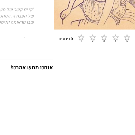
"קיים קשר של משמ
של העבודה, המחקר
שבו טראומה ואימהו
0 דירוגים
ימי לידה
מספר את 
להקשיב וללמוד מכל
שעשיתי ושיעורים 
מאיתנו. הוא על הדר
אנחנו ממש אהבנו!
בכל מקום על הפלנ
לשחזור, החמרה והע
הבנות, המלוות. תמ
הוא בחירה שאנחנו 
המתקנת, לחפש דרך 
את אופן התמיכה ה
נכון עבורנו.