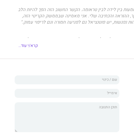
עות בין לידה לבין טראומה. הקשר החשוב הזה הפך להיות הלב
, ההוראה והכתיבה שלי. אני מאמינה שבממשק הקריטי הזה,
ּת נפגשות, יש פוטנציאל גם לפגיעה חמורה וגם לריפוי עמוק."
קורותיה של מיילדת רגישה לטראומה. הספר מספר איך למדתי
 אישה שהייתה לי הזכות ללוות את לידתה. הוא על טעויות
קרא/י עוד..
שלמדתי. הוא על הפוטנציאל לריפוי שטמון בתוך כל אחת ואחד
כים המגוונות בהן אנחנו יולדות ונולדות, כל פעם בדרך חדשה.
טה יש פוטנציאל לריפוי במהלך הלידה, באותה מידה כמו סכנה
מקה של טראומות קיימות. זה תלוי בנו - המיילדות, האימהות,
יד יהיו נסיבות מעבר לשליטה שלנו − זו עובדת חיים. אבל הריפוי
עושות, והמסע מתחיל כשאנחנו בוחרות ליצור את החוויה
טובה יותר, למצוא מקום עוטף יותר, ללמוד גישה חדשה, לגלות
מתאים ולחפור עמוק יותר בתוך עצמנו במטרה לגלות מה באמת