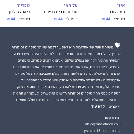
על האי
נוכרייה
איזי
טרייסי גרביס-גרייבס
דיאנה גבלדון
תמרה ובר
דיגיטלי
44 ₪
דיגיטלי
44 ₪
דיגיטלי
44 ₪
משימת העל של אינדיבוק היא לאפשר לכמה שיותר סופרים וסופרות
להפיץ לעולם את הסיפורים והמסרים שלהם, לתת לקוראים חופש בחירה
והעשיר את כוח הקריאה בעולם שלהם. אנחנו אוהבים ספרים, סיפורים
ולמידה, בדיוק כמוכם, אנו מאמינים שסיפורים מעצבים את מי שאנחנו כבני
אדם ומילים יכולות להעצים ולשנות את העולם שסביבנו.קצת על ספרים
אלקטרוניים / דיגיטלייםאינדיבוק היא חלק אינטגראלי מהמהפכה של
ספרים אלקטרוניים בשפה עברית להורדה, מהפכה אשר פתחה את שוק
הספרים בפני המון סופרים וסופרות חדשים ומוכשרים ובעיקר חשפה את
הקוראים הישראלים לעוד מבחר עצום ומרתק של ספרים בשלל נושאים
קרא עוד
וז'אנרים.
יצירת קשר
office@indiebook.co.il
שדרות הרכס 13, מודיעין