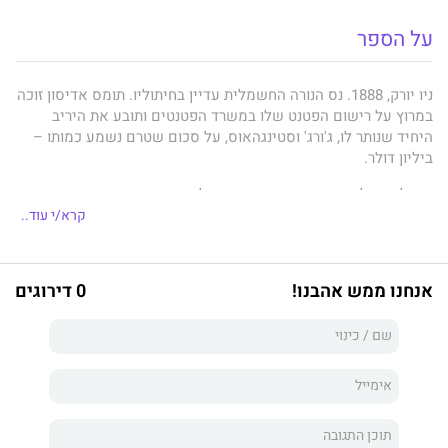
על הספר
ניו יורק, 1888. נס הנורה החשמלית עדיין בחיתוליו. תומס אדיסון זוכה
במרוץ על רישום הפטנט שלו במשרד הפטנטים ותובע את היריב
היחיד שנותר לו, ג'ורג' וסטינגהאוס, על סכום שטרם נשמע כמותו –
ביליון דולר.
כדי להגן על עצמו וסטינגהאוס שוכר, למרבה ההפתעה, את שירותיו
של עורך דין בן 26 שזה עתה סיים את לימודיו, פול קראוואת. אין
קרא/י עוד..
מרתיעה מהמשימה הניצבת בפניו. אדיסון נודע כיריב אימתני, ערמומי
ומסוכן. אך שניהם נחושים לנצח. איך פול יעשה זאת? ככל שהוא
מסתכן, הוא למד שכל מי שנמצא בדרכו משחק את משחקו־שלו,
אנחנו ממש אהבנו!
0 דירוגים
ושאיש אינו באמת כפי שהוא נראה.
ימים אחרונים של ליל
הוא דיוקן מרתק של שלושה ממציאים
אמריקנים: אדיסון, וסטינגהאוס וטסלה, ששינו את חיי כולנו ללא
הכר.