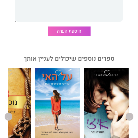
גרהם מור
הוא התסריטאי זוכה פרס האוסקר לסרט משחקי החיקוי.
מור נולד בשיקגו, בעל תואר ראשון בהיסטוריה דתית ומתגורר בלוס
אנג'לס.
הוספת הערה
"רומן היסטורי כובש זה שופך אור על רגע אמריקני מרתק".
פיפל
ספרים נוספים שיכולים לעניין אותך
"מודל לרומן היסטורי משובח ביותר... גרהם מור נובר בעובדות שנשכחו
זה מכבר על מנת לספק לנו את סיפורם המרגש והמפתיע לעתים של
שני גאונים הלכודים בקרב ברוטלי שנועד לשנות את העולם... מסע
מבריק אל העבר".
הוושינגטון פוסט