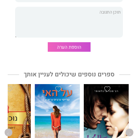
הציידים האחרונים - הדייגים. הדרמה הרגשית בו היא מתחת לפני
השטח, בעוד שהדרמה החיצונית היא הים עצמו, המנהל את אנשי הים
הנתונים לחסדיו. ססובר מתאר את שגרת הדיג, את ההוויה על פני ים,
את הפוליטיקה ואת המרקם האנושי על ספינת הדיג ובנמל יפו, וזאת
מתוך אהבה גדולה.
הוספת הערה
ספרים נוספים שיכולים לעניין אותך