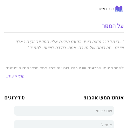
פרק ראשון
על הספר
"...הנמל כבר נראה בעין. הפעם תיכנס אליו הספינה זקנה באלף
שנים... זה כוחה של סערה. אחת. בודדה.לשנות. לתמיד."
לאחר כמעט ארבעים שנה בים, דורון והוכמן, צמד יורדי הים הוותיקים,
עוזבים את סירות הדיג הקטנות ובונים ספינת דיג לתפארת. אם הם
קרא/י עוד..
רוצים להישאר בים, להוציא ממנו פרנסה, אין להם ברירה. הם
נדרשים להתמודד עם הקללה והברכה הטמונות בתשוקה אל הים
והטבע המסתוריים והבלתי צפויים, ופרויקט חייהם עשוי להתמוטט
אנחנו ממש אהבנו!
0 דירוגים
ברגע אחד בשל גחמות הגלים.
ב
ים יפו
מתגבש קולו של
גיל ססובר
לצמצום ודיוק המעמידים דרמה
גדולה, כמעט מיתית בממדיה. ססובר לוקח את הקוראים לעולמם של