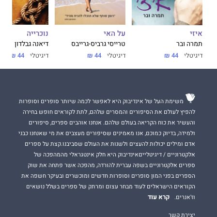
על האי
נוכרייה
איזי
טרייסי גרביס-גרייבס
דיאנה גבלדון
תמרה ובר
דיגיטלי
44 ₪
דיגיטלי
44 ₪
דיגיטלי
44 ₪
משימת העל של אינדיבוק היא לאפשר לכמה שיותר סופרים וסופרות
להפיץ לעולם את הסיפורים והמסרים שלהם, לתת לקוראים חופש בחירה
והעשיר את כוח הקריאה בעולם שלהם. אנחנו אוהבים ספרים, סיפורים
ולמידה, בדיוק כמוכם, אנו מאמינים שסיפורים מעצבים את מי שאנחנו כבני
אדם ומילים יכולות להעצים ולשנות את העולם שסביבנו.קצת על ספרים
אלקטרוניים / דיגיטלייםאינדיבוק היא חלק אינטגראלי מהמהפכה של
ספרים אלקטרוניים בשפה עברית להורדה, מהפכה אשר פתחה את שוק
הספרים בפני המון סופרים וסופרות חדשים ומוכשרים ובעיקר חשפה את
הקוראים הישראלים לעוד מבחר עצום ומרתק של ספרים בשלל נושאים
קרא עוד
וז'אנרים.
יצירת קשר