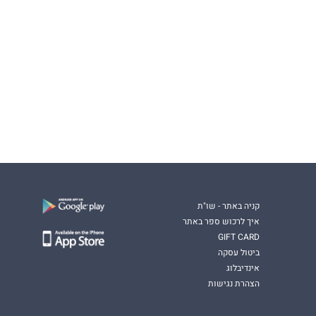
קניה באתר - שו"ת
איך לרכוש ספר באתר
GIFT CARD
ביטול עסקה
אינדיבלוג
הצהרת נגישות