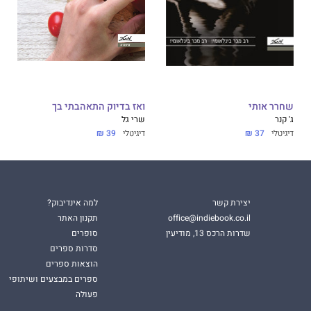
שחרר אותי
ואז בדיוק התאהבתי בך
ג' קנר
שרי גל
דיגיטלי
37 ₪
דיגיטלי
39 ₪
יצירת קשר
למה אינדיבוק?
office@indiebook.co.il
תקנון האתר
שדרות הרכס 13, מודיעין
סופרים
סדרות ספרים
הוצאות ספרים
ספרים במבצעים ושיתופי
פעולה