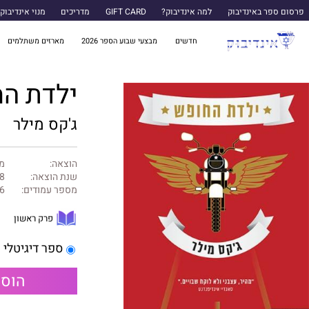
פרסום ספר באינדיבוק
למה אינדיבוק?
GIFT CARD
מדריכים
מנוי אינדיבוק
חדשים
מבצעי שבוע הספר 2026
מארזים משתלמים
ילדת ה
ג'קס מילר
הוצאה:
מט
שנת הוצאה:
8
מספר עמודים:
6
פרק ראשון
ספר דיגיטלי
הוספ