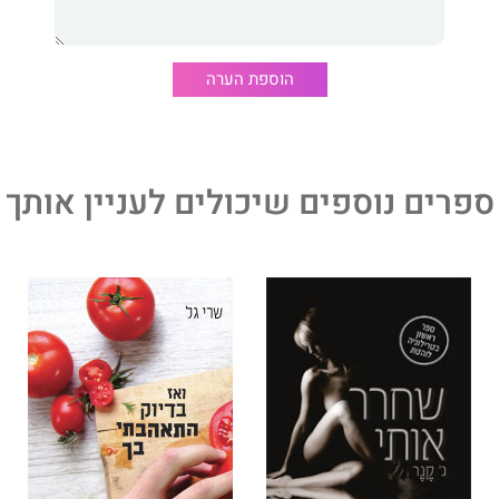
הוספת הערה
דלה בניו יורק ומתגוררת כיום באירלנד עם בעלה.
ספרים נוספים שיכולים לעניין אותך