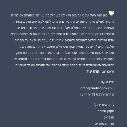
משימת העל של אינדיבוק היא לאפשר לכמה שיותר סופרים וסופרות
להפיץ לעולם את הסיפורים והמסרים שלהם, לתת לקוראים חופש בחירה
והעשיר את כוח הקריאה בעולם שלהם. אנחנו אוהבים ספרים, סיפורים
ולמידה, בדיוק כמוכם, אנו מאמינים שסיפורים מעצבים את מי שאנחנו כבני
אדם ומילים יכולות להעצים ולשנות את העולם שסביבנו.קצת על ספרים
אלקטרוניים / דיגיטלייםאינדיבוק היא חלק אינטגראלי מהמהפכה של
ספרים אלקטרוניים בשפה עברית להורדה, מהפכה אשר פתחה את שוק
הספרים בפני המון סופרים וסופרות חדשים ומוכשרים ובעיקר חשפה את
הקוראים הישראלים לעוד מבחר עצום ומרתק של ספרים בשלל נושאים
קרא עוד
וז'אנרים.
יצירת קשר
office@indiebook.co.il
שדרות הרכס 13, מודיעין
למה אינדיבוק?
תקנון האתר
סופרים
סדרות ספרים