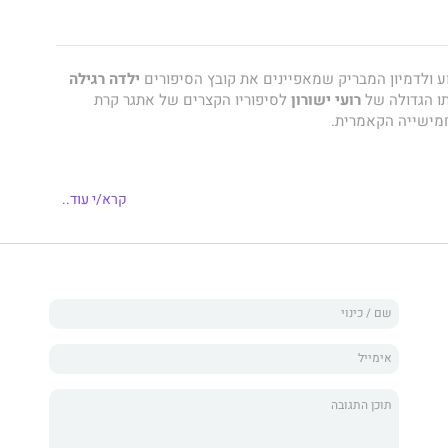
ע ולדמיון המבריק שמאפיינים את קובץ הסיפורים
ילדה רגילה
ו הגדולה של
רועי ישורון
לסיפוריו הקצרים של אתגר קרת
מישייה הקאמרית.
ים המצחיקים והאבסורדיים שכתב במשך כחמש שנים
קרא/י עוד..
ורים בשר ודם שמתמודדים עם מצוקות ודילמות יומיומיות,
 ואפילו אלוהים שמתקבל (בקושי) לעבודה בבנק.
וחן ישורון מערכות יחסים שונות — בין גבר לאישה, בין הורה
והיו — ומציג את הקיום האנושי והישראלי באור מקורי ומפתיע.
ל, קוראיםִ שׂמחהֶ בּניְסטי, והיא
הבת לישון ולאכול קרקרים.
י בעולמו של
ישורון:
מעלית קסמים שמעלה לגן עדן משלוחי