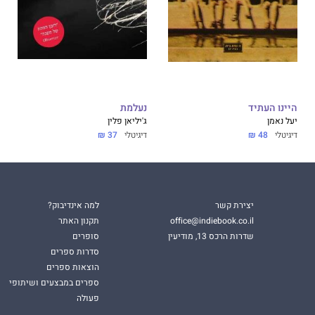
היינו העתיד
נעלמת
יעל נאמן
ג'יליאן פלין
דיגיטלי
48 ₪
דיגיטלי
37 ₪
יצירת קשר
למה אינדיבוק?
office@indiebook.co.il
תקנון האתר
שדרות הרכס 13, מודיעין
סופרים
סדרות ספרים
הוצאות ספרים
ספרים במבצעים ושיתופי
פעולה