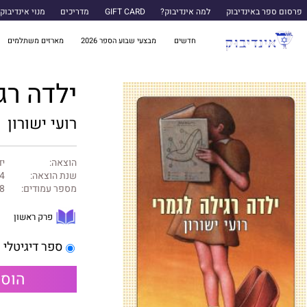
פרסום ספר באינדיבוק
למה אינדיבוק?
GIFT CARD
מדריכים
מנוי אינדיבוק
חדשים
מבצעי שבוע הספר 2026
מארזים משתלמים
ילדה רג
רועי ישורון
הוצאה:
יד
שנת הוצאה:
4
מספר עמודים:
8
פרק ראשון
ספר דיגיטלי
הוספ