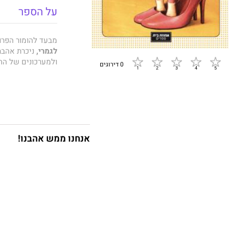
על הספר
מבעד להומור הפרו
לגמרי,
ניכרת אהבת
ולמערכונים של הח
0 דירוגים
את עשרות הסיפור
מאכלסים לא רק גיב
אלא גם חיות, עצים
אנחנו ממש אהבנו!
דרך סיפורי הקובץ ב
לילד ובין אדם לאל
למשמעות החיים, למש
צעירה מובטלת שאו
נדמה שהכול אפשר