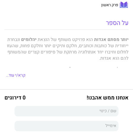
פרק ראשון
על הספר
יותר מסתם אגדות
הוא פרויקט משותף של הוצאת
יהלומים
ונבחרת
ייחודית של כותבות וכותבים, חלקם ותיקים יותר וחלקם פחות, שהעזו
לחלום וחיברו יחד אנתולוגיה מרתקת של סיפורים קצרים שהמשותף
להם הוא אגדות.
קדם לו אוסף סיפורים קצרים
חלומות בהקיץ
.
קרא/י עוד..
אנחנו מזמינים אתכם להיכנס לעולמות שונים ומגוונים שבהם
המציאות היום יומית מתובלת בקסם עם נגיעות מהאגדות. בואו לחוות
אנחנו ממש אהבנו!
0 דירוגים
את הכישוף בהתהוותו. בואו לקרוא על אהבת ילדות המתממשת
במפתיע, על יצור בעל כוחות־על שכמעט מוותר על מקומה של
האהבה בחייו, על קללה הרובצת בעקבות קנאה קשה, על נסיך אמיתי
ההולך אחר נטיות ליבו ומגשים את משאלות ליבה של אהובתו, על
יצורים דמיוניים שסיפורם טומן בחובו מוסר השכל על טבעו של