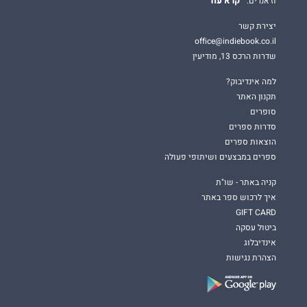
קרא עוד
וז'אנרים.
יצירת קשר
office@indiebook.co.il
שדרות הרכס 13, מודיעין
למה אינדיבוק?
תקנון האתר
סופרים
סדרות ספרים
הוצאות ספרים
ספרים במבצעים ושיתופי פעולה
קניה באתר - שו"ת
איך לרכוש ספר באתר
GIFT CARD
ביטול עסקה
אינדיבלוג
הצהרת נגישות