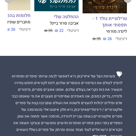
חלומות בהקיץ
ההחלטה שלי
טרילוגיית גולד 1 -
מחברים שונים
אביבה סרור בייגל
תפסתי אותך
דיגיטלי
26 ₪
35 ₪
דיגיטלי
22 ₪
35 ₪
לינדה מזרחי
דיגיטלי
26 ₪
35 ₪
משימת העל של אינדיבוק היא לאפשר לכמה שיותר סופרים וסופרות
להפיץ לעולם את הסיפורים והמסרים שלהם, לתת לקוראים חופש בחירה
והעשיר את כוח הקריאה בעולם שלהם. אנחנו אוהבים ספרים, סיפורים
ולמידה, בדיוק כמוכם, אנו מאמינים שסיפורים מעצבים את מי שאנחנו כבני
אדם ומילים יכולות להעצים ולשנות את העולם שסביבנו.קצת על ספרים
אלקטרוניים / דיגיטלייםאינדיבוק היא חלק אינטגראלי מהמהפכה של
ספרים אלקטרוניים בשפה עברית להורדה, מהפכה אשר פתחה את שוק
הספרים בפני המון סופרים וסופרות חדשים ומוכשרים ובעיקר חשפה את
הקוראים הישראלים לעוד מבחר עצום ומרתק של ספרים בשלל נושאים