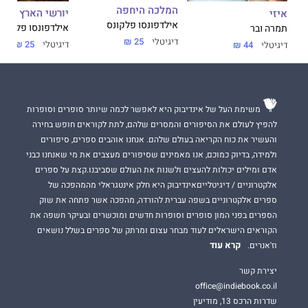
המלכה היחפה
יורשי הארץ
איזי
אילדפונסו פלקונס
אילדפונסו פלקונס
תמרה ובר
דיגיטלי
25 ₪
דיגיטלי
25 ₪
דיגיטלי
44 ₪
משימת העל של אינדיבוק היא לאפשר לכמה שיותר סופרים וסופרות
להפיץ לעולם את הסיפורים והמסרים שלהם, לתת לקוראים חופש בחירה
והעשיר את כוח הקריאה בעולם שלהם. אנחנו אוהבים ספרים, סיפורים
ולמידה, בדיוק כמוכם, אנו מאמינים שסיפורים מעצבים את מי שאנחנו כבני
אדם ומילים יכולות להעצים ולשנות את העולם שסביבנו.קצת על ספרים
אלקטרוניים / דיגיטלייםאינדיבוק היא חלק אינטגראלי מהמהפכה של
ספרים אלקטרוניים בשפה עברית להורדה, מהפכה אשר פתחה את שוק
הספרים בפני המון סופרים וסופרות חדשים ומוכשרים ובעיקר חשפה את
הקוראים הישראלים לעוד מבחר עצום ומרתק של ספרים בשלל נושאים
קרא עוד
וז'אנרים.
יצירת קשר
office@indiebook.co.il
שדרות הרכס 13, מודיעין