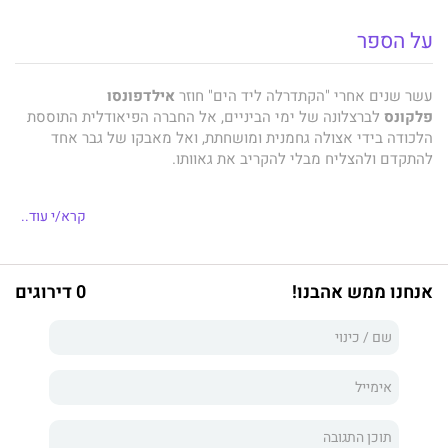
על הספר
עשר שנים אחרי "הקתדרלה ליד הים" חוזר
אילדפונסו
פלקונס
לברצלונה של ימי הביניים, אל החברה הפיאודלית התוססת
הלכודה בידי אצולה גחמנית ומושחתת, ואל מאבקו של גבר אחד
להתקדם ולהצליח מבלי להקריב את גאוותו.
קרא/י עוד..
ברצלונה, 1387. פעמוני כנסיית סנטה מריה ממשיכים לצלצל ברובע
לה ריברה. נער אחד מאזין להם בתשומת לב מיוחדת - הוגו יור בן
השתים־עשרה, בנו של מלח שנספה, שעובד במספנה הודות לנדיבותו
אנחנו ממש אהבנו!
0 דירוגים
של אחד מנכבדי העיר האהובים ביותר, ארנאו אסטניול.
אבל חלומות הנעורים שלו להיעשות לבונה־ספינות מומחה עומדים
להתנגש במציאות אכזרית, כאשר משפחת פּוּץ' — האויבת המושבעת
של המנטור שלו — מנצלת את עמדתה בחסות המלך החדש כדי
להוציא לפועל את הנקמה שרקמה שנים רבות.