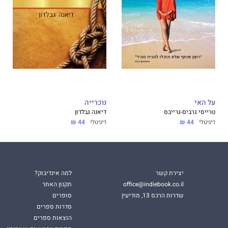
על האי
נוכרייה
טרייסי גרביס-גרייבס
דיאנה גבלדון
דיגיטלי
44 ₪
דיגיטלי
44 ₪
יצירת קשר
למה אינדיבוק?
office@indiebook.co.il
תקנון האתר
שדרות הרכס 13, מודיעין
סופרים
סדרות ספרים
הוצאות ספרים