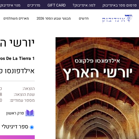
פרסום ספר באינדיבוק
למה אינדיבוק?
GIFT CARD
מדריכים
מנוי אינדיבוק
חדשים
מבצעי שבוע הספר 2026
מארזים משתלמים
יורשי ה
os De La Tierra 1
אילדפונסו פ
הוצאה:
כנ
שנת הוצאה:
8
מספר עמודים:
0
פרק ראשון
ספר דיגיטלי