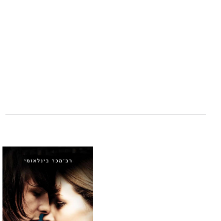
כרמים ומזקקות מג
לאהובתו הראשונה ע
המתוקים והמרירים 