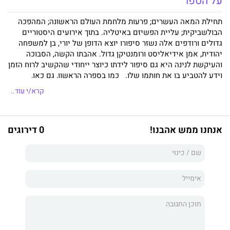
על הספר
תחילת המאה העשרים; פרעות מלחמת העולם הראשונה; המהפכה
הבולשביקית; עליית הפשיזם באיטליה. בתוך אירועים היסטוריים
גדולים ורודפים אלה נשזר סיפורו יוצא הדופן של יורי, בן למשפחה
יהודית, אמן אידיאליסט ורומנטיקן גדול. אהבתו הקשה, הסבוכה
והעיקשת לנינה היא גם סיפור לידתו כיוצר ייחודי שהקשיב לרוח הזמן
וידע להטביע בו את חותמו שלו. כמו בספרה הראשון, גם כאן,
דמויותיה של גבי זיו ממשיכות את קו הרצף הזה של עידון וסגנון
קרא/י עוד..
ייחודים, המנהלים עם העלילה הפשוטה שיח מרתק, רווי פנטזיות
וליריות. העובדות ההיסטוריות הן רק מצע בעבור זיו לחולל את הקסם
ולהפוך במחי לשון ומבט עולמות נשכחים לחיים וסוחפים. זהו
אנחנו ממש אהבנו!
0 דירוגים
סיפור-אגדה, המבוסס על חיי אביה של זיו, סיפור על התעקשות של
יוצר לברוא ולנהל חיים מלאי משמעות והשראה בתקופות אפלות
ובמרחבים זרים שבהם הוא מבקש למצוא מחדש את זהותו שלו.