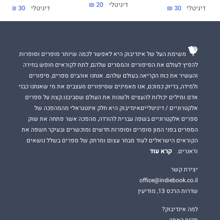
דיגיטלי
20 ₪
דיגיטלי
30 ₪
דיגיטלי
30 ₪
משימת העל של אינדיבוק היא לאפשר לכמה שיותר סופרים וסופרות
להפיץ לעולם את הסיפורים והמסרים שלהם, לתת לקוראים חופש בחירה
והעשיר את כוח הקריאה בעולם שלהם. אנחנו אוהבים ספרים, סיפורים
ולמידה, בדיוק כמוכם, אנו מאמינים שסיפורים מעצבים את מי שאנחנו כבני
אדם ומילים יכולות להעצים ולשנות את העולם שסביבנו.קצת על ספרים
אלקטרוניים / דיגיטלייםאינדיבוק היא חלק אינטגראלי מהמהפכה של
ספרים אלקטרוניים בשפה עברית להורדה, מהפכה אשר פתחה את שוק
הספרים בפני המון סופרים וסופרות חדשים ומוכשרים ובעיקר חשפה את
הקוראים הישראלים לעוד מבחר עצום ומרתק של ספרים בשלל נושאים
קרא עוד
וז'אנרים.
יצירת קשר
office@indiebook.co.il
שדרות הרכס 13, מודיעין
למה אינדיבוק?