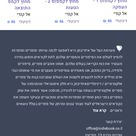
מחוץ לקמפוס 1 -
מחוץ לקמפוס 2 -
העסקה
הטעות
התוצאה
אל קנדי
אל קנדי
אל קנדי
דיגיטלי
46 ₪
דיגיטלי
46 ₪
דיגיטלי
46 ₪
משימת העל של אינדיבוק היא לאפשר לכמה שיותר סופרים וסופרות
להפיץ לעולם את הסיפורים והמסרים שלהם, לתת לקוראים חופש בחירה
והעשיר את כוח הקריאה בעולם שלהם. אנחנו אוהבים ספרים, סיפורים
ולמידה, בדיוק כמוכם, אנו מאמינים שסיפורים מעצבים את מי שאנחנו כבני
אדם ומילים יכולות להעצים ולשנות את העולם שסביבנו.קצת על ספרים
אלקטרוניים / דיגיטלייםאינדיבוק היא חלק אינטגראלי מהמהפכה של
ספרים אלקטרוניים בשפה עברית להורדה, מהפכה אשר פתחה את שוק
הספרים בפני המון סופרים וסופרות חדשים ומוכשרים ובעיקר חשפה את
הקוראים הישראלים לעוד מבחר עצום ומרתק של ספרים בשלל נושאים
קרא עוד
וז'אנרים.
יצירת קשר
office@indiebook.co.il
שדרות הרכס 13, מודיעין