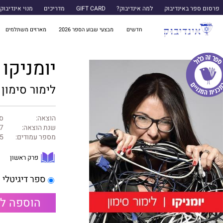
פרסום ספר באינדיבוק
למה אינדיבוק?
GIFT CARD
מדריכים
מנוי אינדיבוק
חדשים
מבצעי שבוע הספר 2026
מארזים משתלמים
יומניקו
לימור סימון
הוצאה:
ספ
שנת הוצאה:
7
מספר עמודים:
5
פרק ראשון
ספר דיגיטלי
הוספה ל