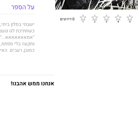
על הספר
0 דירוגים
ישבתי בסלון ביתי, 
כשחתיכת לגו ננעצה 
"אמאאאאאאא..." יל
נתקעה בלי מפתח, ה
כמובן, רעבים. הא
דרשה לדעת: למה את
מה שרציתי זה שיופ
שקט.
"הצילו!" צעקתי על
אנחנו ממש אהבנו!
"יומניקו היקר,"
כל מה שעיצבן אותי
כנהגת חוגים, כמק
פניו "רגילה": אבא
שיום אחד אולי עוד