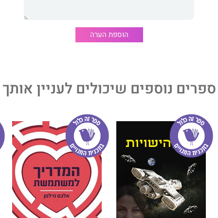
טים במיוחד, לא מסודרים במיוחד, לא ממש מבינים מה התפקיד
צאנו שום דבר, כל מה שקורה לנו, קורה לכולם. או למישהו.
הוספת הערה
די, את גרה אצלי בבית?" אז לאאאאאאאא! בקושי אצלי אני
לא צריכה לגור אצלכם בבית כדי לדעת שהתור ב"אברבנאל שלום,
לא בגלל השירות, אלא בגלל הפנטזיה שלנו (חוץ מפלוס בבנק,
ם מנומסים ובן זוג אידיאלי) לשקט. מה כבר ביקשנו? שקט!
ספרים נוספים שיכולים לעניין אותך