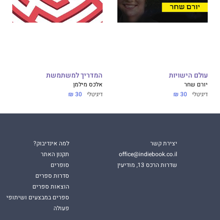
עולם הישויות
המדריך למשתמשת
יורם שחר
אלכס מילמן
דיגיטלי
30 ₪
דיגיטלי
30 ₪
יצירת קשר
למה אינדיבוק?
office@indiebook.co.il
תקנון האתר
שדרות הרכס 13, מודיעין
סופרים
סדרות ספרים
הוצאות ספרים
ספרים במבצעים ושיתופי
פעולה