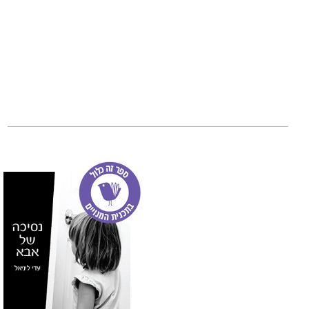
הטלוויזיה. לא שק
של מי ומתי. לא המ
בטוח למישהו.
שואלים אותי, "תגי
מצליחה לגור. אני 
מדברת רבקה" ארוך 
מינוס במשקל, ילדי