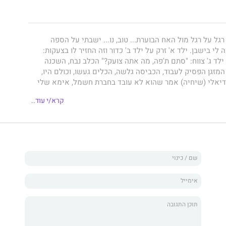
רגל על רגל מול האח הבוערת... טוב, נו... ישבתי על הספה
לי בישבן. ילד א' זרק על ילד ב' כדור וזה החזיר לו בצעקות:
ד ג' צווח: "סתם ת'פה, מה אתה צועק?" הכלב נבח, השכנה
מזגן הפסיק לעבוד, הכביסה גלשה, הכלים געשו, וכולם היו,
ידיאלי (שיחיה) אמר שהוא לא עובד בחברת חשמל, אימא שלי
 לא חוזרת אליי?" ואני חשבתי: "למה הכל קורה רק לי?" כל
קרא/י עוד..
יעו בדלת האנשים בחלוק הלבן וייקחו אותי למקום שיש בו
 הקיר הפייסבוק, ומשם זה התחיל.
 קודם: כאימא, כאישה, כבת זוג, כחברה, ככלה, כבת, כמפרנסת,
פלת תחתונים וכמתעבת בישולים הפך לקומדיה של משפחה, על
, אמא, שלושה בנים וכלב. גרים במרכז הארץ, בדירה ממוצעת,
 נסייד אותה, נתקן, נשפץ, נסדר, ונזכור איפה שמנו את השלט של