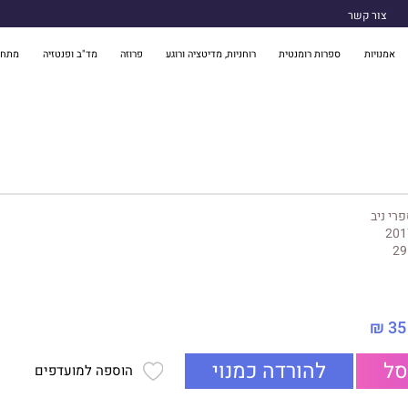
צור קשר
אמנויות
ספרות רומנטית
רוחניות, מדיטציה ורוגע
פרוזה
מד"ב ופנטזיה
מתח 
רי ניב
201
29
35 ₪
סל
להורדה כמנוי
הוספה למועדפים