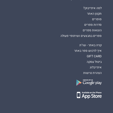
מי שמחפשים השראה ותקווה שאפשרי להתאהב בעצמנו ועם זה
למה אינדיבוק?
לנצח את הכול.
תקנון האתר
סופרים
וכול מי שאוהב ונהנה מרומן קולח, אותנטי, חשוף ומרתק.
סדרות ספרים
הוצאות ספרים
ספרים במבצעים ושיתופי פעולה
קניה באתר - שו"ת
איך לרכוש ספר באתר
GIFT CARD
ביטול עסקה
אינדיבלוג
הצהרת נגישות