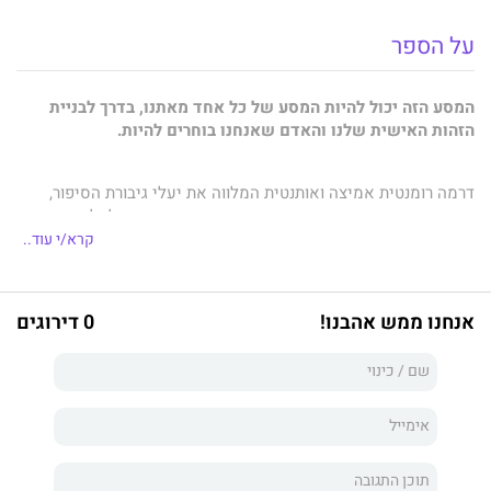
על הספר
המסע הזה יכול להיות המסע של כל אחד מאתנו, בדרך לבניית
הזהות האישית שלנו והאדם שאנחנו בוחרים להיות.
דרמה רומנטית אמיצה ואותנטית המלווה את יעלי גיבורת הסיפור,
מנערה מרשימה אך חסרת ביטחון, דרך מסע חייה המטלטל עד
המפגש המרגש והעוצמתי שלה עם עצמה, מפגש שישנה את מסלול
קרא/י עוד..
חייה
אנחנו ממש אהבנו!
0 דירוגים
מי לוקח את אלבומי התמונות מהחתונה ומה לגבי האלבום של
ואסיליס קאראס שקנינו יחד בחופשה ביוון?
כבר שכחתי מי אני, יש מצב שהזהות שלי הלכה יחד אתו?
אלוהים תעזור לי בבקשה, איך אני גומרת את החודש?
איך מחברים מחדש את רסיסי הלב השבור?