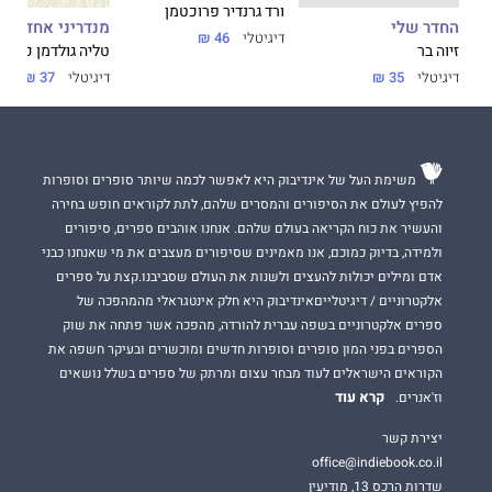
ורד גרנדיר פרוכטמן
החדר שלי
מנדריני אחד פח
דיגיטלי
46 ₪
זהו ספר חובה לכל מי ש......
זיוה בר
טליה גולדמן כלב
דיגיטלי
35 ₪
דיגיטלי
37 ₪
מי שלא מצליחים לראות בעצמם יהלום מנצנץ לעולם ובטוחים שהם
חסרי ערך.
מי שנמצאים בזוגיות ולעיתיים מרגישים לבד במערכה.
משימת העל של אינדיבוק היא לאפשר לכמה שיותר סופרים וסופרות
מי שמתמודדים עם אלימות שקטה בבית, כזו שלא באמת קוראים לה
להפיץ לעולם את הסיפורים והמסרים שלהם, לתת לקוראים חופש בחירה
אלימות, אבל היא מצלקת את הנשמה בשריטות קטנות ועמוקות.
והעשיר את כוח הקריאה בעולם שלהם. אנחנו אוהבים ספרים, סיפורים
מי שבוחרים להישאר בזוגיות רק מהפחד שמשתק.
ולמידה, בדיוק כמוכם, אנו מאמינים שסיפורים מעצבים את מי שאנחנו כבני
אדם ומילים יכולות להעצים ולשנות את העולם שסביבנו.קצת על ספרים
מי שחוו בגידה והנוכחות שלה בחייהם בלי שירצו נשארת גם לזוגיות
אלקטרוניים / דיגיטלייםאינדיבוק היא חלק אינטגראלי מהמהפכה של
הבאה.
ספרים אלקטרוניים בשפה עברית להורדה, מהפכה אשר פתחה את שוק
הספרים בפני המון סופרים וסופרות חדשים ומוכשרים ובעיקר חשפה את
מי שהלב שלהם התרסק לרסיסים מפרידה ורוצים לחבר את השברים
ללב חזק ואמיץ שמנצח את הכול.
הקוראים הישראלים לעוד מבחר עצום ומרתק של ספרים בשלל נושאים
קרא עוד
וז'אנרים.
מי שמנסים למצוא אהבה וזוגיות בשפע האפליקציות ברשת.
יצירת קשר
מי שנאלצו לבנות מחדש את הסביבה החברתית שלהם לאחר שהוצאו
office@indiebook.co.il
"מתיבת הנוח" בעקבות הפרדה.
שדרות הרכס 13, מודיעין