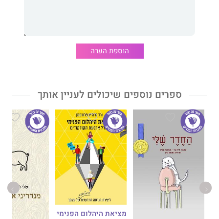
אלו הן רק חלק קטן מהשאלות איתן מתמודדת יעלי גיבורת הספר
"יומנה של גרושה".
יעלי משתפת אותנו ביומן חושפני, אמיץ וחסר פילטרים בהתמודדותה
הוספת הערה
עם התואר החדש – 'גרושה', והמסע שלה למצוא שותף חדש בעולם
וירטואלי ומהיר, ששייך ליפים, הצעירים והאמיצים.
שיברון הלב שריסק אותה לרסיסים קטנים, האתגרים הכלכליים
והחברתיים, הפחד מהלא נודע, שפע הדייטים ומה שמתלווה אליהם,
ספרים נוספים שיכולים לעניין אותך
חיי הסקס המפתיעים שמקבלים חיים חדשים, וגם הגברים הנשואים
שנמשכים אליה כמו דבורה לצוף.
הצצה סקרנית לעולמה של אישה גרושה, לסיפורים שלא תמיד יש
לאנשים האומץ והפתיחות לדבר עליהם.
זהו ספר אופטימי שהוא חובה לכל אדם שאי פעם הרגיש שהפחד
משתק אותו ומשאיר אותו בזוגיות לא בריאה ולא נכונה ולמי שכבר
מתמודד בעולם הפנויים והפנויות המאתגר.
הספר מביט באומץ על הכאבים והקשיים בדרך, לצד התחלות חדשות,
חוויות מרגשות וסופים מפתיעים
מציאת היהלום הפנימי