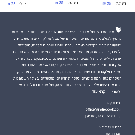
דיגיטלי
25 ₪
דיגיטלי
25 ₪
דיגיטלי
25 ₪
46 ₪
משימת העל של אינדיבוק היא לאפשר לכמה שיותר סופרים וסופרות
להפיץ לעולם את הסיפורים והמסרים שלהם, לתת לקוראים חופש בחירה
והעשיר את כוח הקריאה בעולם שלהם. אנחנו אוהבים ספרים, סיפורים
ולמידה, בדיוק כמוכם, אנו מאמינים שסיפורים מעצבים את מי שאנחנו כבני
אדם ומילים יכולות להעצים ולשנות את העולם שסביבנו.קצת על ספרים
אלקטרוניים / דיגיטלייםאינדיבוק היא חלק אינטגראלי מהמהפכה של
ספרים אלקטרוניים בשפה עברית להורדה, מהפכה אשר פתחה את שוק
הספרים בפני המון סופרים וסופרות חדשים ומוכשרים ובעיקר חשפה את
הקוראים הישראלים לעוד מבחר עצום ומרתק של ספרים בשלל נושאים
קרא עוד
וז'אנרים.
יצירת קשר
office@indiebook.co.il
שדרות הרכס 13, מודיעין
למה אינדיבוק?
תקנון האתר