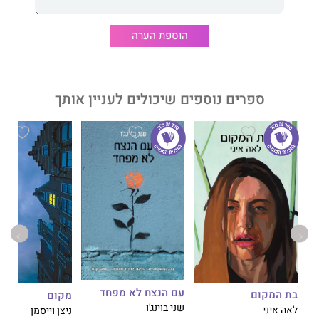
יומן פרידה הוא ספרו החמישי של ניצן ויסמן. קדמו לו: על גבול יערות
הרוזמרין, ארוחת בוקר ישראלית, מקום, והמחברות השחורות של קרול
הוספת הערה
שוורץ, כולם זכו באהבת הקהל ובשבחי הביקורת.
ספרים נוספים שיכולים לעניין אותך
עם הנצח לא מפחד
בת המקום
מקום
שני בוינג'ו
לאה איני
ניצן וייסמן