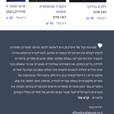
איש ושמו אובה
הנערה שהשארת
ללכת בדרכך
מאחור
פרדריק בקמן
ג'וג'ו מויס
ג'וג'ו מויס
דיגיטלי
48 ₪
דיגיטלי
48 ₪
דיגיטלי
48 ₪
משימת העל של אינדיבוק היא לאפשר לכמה שיותר סופרים וסופרות
להפיץ לעולם את הסיפורים והמסרים שלהם, לתת לקוראים חופש בחירה
והעשיר את כוח הקריאה בעולם שלהם. אנחנו אוהבים ספרים, סיפורים
ולמידה, בדיוק כמוכם, אנו מאמינים שסיפורים מעצבים את מי שאנחנו כבני
אדם ומילים יכולות להעצים ולשנות את העולם שסביבנו.קצת על ספרים
אלקטרוניים / דיגיטלייםאינדיבוק היא חלק אינטגראלי מהמהפכה של
ספרים אלקטרוניים בשפה עברית להורדה, מהפכה אשר פתחה את שוק
הספרים בפני המון סופרים וסופרות חדשים ומוכשרים ובעיקר חשפה את
הקוראים הישראלים לעוד מבחר עצום ומרתק של ספרים בשלל נושאים
קרא עוד
וז'אנרים.
יצירת קשר
office@indiebook.co.il