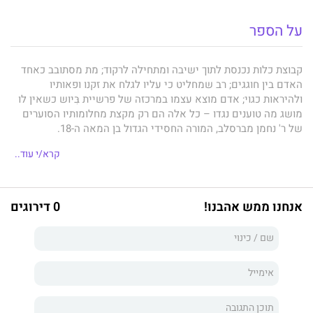
על הספר
קבוצת כלות נכנסת לתוך ישיבה ומתחילה לרקוד; מת מסתובב כאחד
האדם בין חוגגים; רב שמחליט כי עליו לגלח את זקנו ופאותיו
ולהיראות כגוי; אדם מוצא עצמו במרכזה של פרשיית בִּיוש כשאין לו
מושג מה טוענים נגדו – כל אלה הם רק מקצת מחלומותיו הסוערים
של ר' נחמן מברסלב, המורה החסידי הגדול בן המאה ה-18.
קרא/י עוד..
ספרים רבים נכתבו על משנתו, שהפכה בשנים האחרונות לאבן שואבת
להמונים המוצאים בה מענה למצוקותיהם הקיומיות והנפשיות
אנחנו ממש אהבנו!
0 דירוגים
ולשאלות של זהות שאינן מרפות. אך העולם החידתי והתוסס של
חלומותיו – הגדוש בפנטזיה ובטירוף, כמו גם באמירות נוקבות ואישיות
– לא זכה עד כה להתייחסות שיטתית.
יהודי בלילה
הוא ניסיון ראשון לגעת בעולם החלומות הברסלבי
העלום, לפרש אותו ולהעמיק בו. זהו ספר העוסק בחיפוש האדם אחר