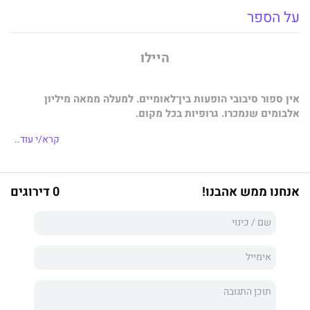
על הספר
היילו
אין ספור סיבובי הופעות בין־לאומיים. למעלה ממאה מיליון
אלבומים שנמכרו. גרופיות בכל מקום.
כל יום הוא חגיגה עבור להקת הרוק המפורסמת ביותר בעולם.
קרא/י עוד..
אבל הכול נגמר כשיום אחד הסולן הנערץ קם ועוזב.
סאונד שמרעיד את הלבבות. מילים בוטות שאינן מתנצלות. מרדף
אנחנו ממש אהבנו!
0 דירוגים
אחר התהילה.
חודשים של אודישנים כושלים שולחים את וייפר, הגיטריסט הראשי
והילד הרע של הלהקה, למצוא נחמה בטיפה המרה.
הזמן שהוקצה להם למצוא סולן חדש הולך ואוזל, הלחץ מתגבר
והייאוש מחלחל.
עד שלפתע... הוא מופיע.