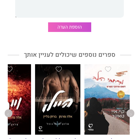
כריזמטי. מוכשר. בעל קול של מלאך.
היילו הוא המענה לכל התפילות שלהם. קולו המדהים תואם את
הוספת הערה
המראה שלו ומייד הוא לוכד את תשומת ליבו של וייפר. אבל יש בעיה
אחת – היילו הוא סטרייט.
רק חבל שגופו של וייפר לא מקשיב לראש שלו – לפחות לא לזה
שמונח על כתפיו.
ספרים נוספים שיכולים לעניין אותך
בעוד הלהקה נאלצת להמציא את עצמה מחדש, שני הגברים מנסים
להתנגד למשיכה המחשמלת שמשתוללת ביניהם. הדרך מהתחתית
בחזרה לפסגה לא פשוטה, ובכל זאת, מתוך ההריסות משהו חדש וטוב
יותר נולד.
כש
אלה פרנק
ו
ברוק בליין
, שתי סופרות המככבות תדיר ברשימת רבי
המכר של ה-יו־אס־איי טודיי, משתפות פעולה, אנחנו מקבלים הצצה
לוהטת במיוחד לעולם הזוגיות הגברית.
כי מי מאיתנו לא היה רוצה לדעת מה עובר בראשו של גיטריסט
כשהוא מתאהב בסולן הלהקה שלו?