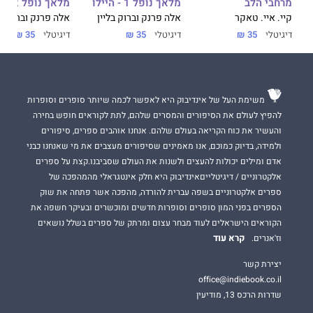
מרחבי הלב
מלאך נופל 1 - היילו
מלאך נופל 2 - וייפר
קיי. איי. טאקר
אלה פרנק וברוק בליין
אלה פרנק וברוק בל
וייפר
דיגיטלי
35 ₪
דיגיטלי
35 ₪
דיגיטלי
35 ₪
כימיה חורכת. מילים לוהטות. הילד הרע שאי אפשר לעמוד
בפניו.
להיילו, הסולן החדש של להקת ׳מלאך נופל׳, מעולם לא היה
סיכוי מול וייפר, הגיטריסט האגדי של הלהקה.מרגע שעיניהם נפגשו
בפעם הראשונה, הגפרור ניצת ואיים לכלות את שני הגברים בלהט
משימת העל של אינדיבוק היא לאפשר לכמה שיותר סופרים וסופרות
תשוקתם. האם הקשר ההולך ומתחזק ביניהם יגרום לכל הלהקה
להפיץ לעולם את הסיפורים והמסרים שלהם, לתת לקוראים חופש בחירה
להישרף בלהבות? אחרי הכול, אולי היילו הוא מלאך שנפל מגן עדן,
והעשיר את כוח הקריאה בעולם שלהם. אנחנו אוהבים ספרים, סיפורים
אבל זה רק עניין של זמן עד שווייפר ישחית אותו.
ולמידה, בדיוק כמוכם, אנו מאמינים שסיפורים מעצבים את מי שאנחנו כבני
וכשכל העולם יראה את היילו פורש את כנפיו לראשונה, הם יגלו למה
אדם ומילים יכולות להעצים ולשנות את העולם שסביבנו.קצת על ספרים
מתכוון וייפר כשהוא קורא לו ׳מלאך נופל׳.
אלקטרוניים / דיגיטלייםאינדיבוק היא חלק אינטגראלי מהמהפכה של
ספרים אלקטרוניים בשפה עברית להורדה, מהפכה אשר פתחה את שוק
כש
אלה פרנק
ו
ברוק בליין
, שתי סופרות המככבות תדיר ברשימת רבי
הספרים בפני המון סופרים וסופרות חדשים ומוכשרים ובעיקר חשפה את
המכר של ה-יו־אס־איי טודיי, משתפות פעולה, אנחנו מקבלים הצצה
הקוראים הישראלים לעוד מבחר עצום ומרתק של ספרים בשלל נושאים
לוהטת במיוחד לעולם הזוגיות הגברית.
קרא עוד
וז'אנרים.
וייפר
הוא הספר השני בטרילוגיית
מלאך נופל
. קדם לו:
היילו.
יצירת קשר
office@indiebook.co.il
שדרות הרכס 13, מודיעין
הביקורות
ב׳אמזון׳
משבחות
: