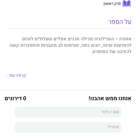
פרק ראשון
על הספר
אזהרה – הטרילוגיה מכילה תכנים אפלים שעלולים לגרום
להפרעות שינה, יובש בפה, פעימות לב מוגברות והתמכרות קשה
לכתיבה של הסופרת.
נסטיה
קרא/י עוד..
חיי נחלקו לשניים, וזה לא קרה ביום שבו מצאתי את עצמי לכודה
במדבר וגם לא כשהפכתי לאישה תחת ידיו של הגבר שהחזיק בי
כחפץ. הייתי אז בסך הכול מישהי שראתה את העולם מזווית שונה
אנחנו ממש אהבנו!
0 דירוגים
לגמרי. חיי נחלקו לשניים ברגע ההוא, כשהכול נשרף עד עפר; האמונה
שלי, התקווה שלי, חלומות שבניתי וטיפחתי שוב מאפס. עד לפני
דקות ספורות הייתי מאושרת. היה לי הכול ועכשיו אני כלום, נותרתי
פיסת בשר מפוחמת, לכודה בכאב.