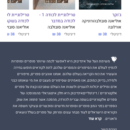
ג'וקר
טרילוגיית לכודה 1 -
לכודה במדבר
לכודה בשקר
אוליאנה סובולבה
ורוניקה
אורלובה
אוליאנה סובולבה
אוליאנה סובולבה
דיגיטלי
38 ₪
דיגיטלי
38 ₪
דיגיטלי
38 ₪
משימת העל של אינדיבוק היא לאפשר לכמה שיותר סופרים וסופרות
להפיץ לעולם את הסיפורים והמסרים שלהם, לתת לקוראים חופש בחירה
והעשיר את כוח הקריאה בעולם שלהם. אנחנו אוהבים ספרים, סיפורים
ולמידה, בדיוק כמוכם, אנו מאמינים שסיפורים מעצבים את מי שאנחנו כבני
אדם ומילים יכולות להעצים ולשנות את העולם שסביבנו.קצת על ספרים
אלקטרוניים / דיגיטלייםאינדיבוק היא חלק אינטגראלי מהמהפכה של
ספרים אלקטרוניים בשפה עברית להורדה, מהפכה אשר פתחה את שוק
הספרים בפני המון סופרים וסופרות חדשים ומוכשרים ובעיקר חשפה את
הקוראים הישראלים לעוד מבחר עצום ומרתק של ספרים בשלל נושאים
קרא עוד
וז'אנרים.
יצירת קשר