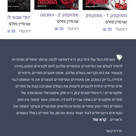
"הסיפור הזה סובב לי את הראש, ובמשך שבעים אחוזים מהזמן, היו
לי פרפורים בלב."
קלי, גודרידס.
מפוקפק 2 - הסכמה
מפוקפק 1 - מפוקפק
יופי שבור לרסיס
שרמיין פולס
שרמיין פולס
שרמיין פולס
דיגיטלי
35 ₪
דיגיטלי
35 ₪
דיגיטלי
35 ₪
יהלומים בהתגלמותם הוא הספר השני בטרילוגיית
יהלומים לנצח
,
והוא מסתיים בקליף האנגר. יש לקרוא קודם את
אבק יהלומים
(ספר
ראשון בטרילוגיה) כדי לעקוב אחר הסיפור. הספר
יהלומים לנצח
(הספר השלישי) מסיים את הסיפור.
משימת העל של אינדיבוק היא לאפשר לכמה שיותר סופרים וסופרות
להפיץ לעולם את הסיפורים והמסרים שלהם, לתת לקוראים חופש בחירה
והעשיר את כוח הקריאה בעולם שלהם. אנחנו אוהבים ספרים, סיפורים
דבר עורכת האתר:
ולמידה, בדיוק כמוכם, אנו מאמינים שסיפורים מעצבים את מי שאנחנו כבני
תפניות מפתיעות בעלילה ושפע של מתח.
אדם ומילים יכולות להעצים ולשנות את העולם שסביבנו.קצת על ספרים
אלקטרוניים / דיגיטלייםאינדיבוק היא חלק אינטגראלי מהמהפכה של
יצרי, מעורר ועוצר נשימה.
ספרים אלקטרוניים בשפה עברית להורדה, מהפכה אשר פתחה את שוק
הספרים בפני המון סופרים וסופרות חדשים ומוכשרים ובעיקר חשפה את
הקוראים הישראלים לעוד מבחר עצום ומרתק של ספרים בשלל נושאים
קרא עוד
וז'אנרים.
יצירת קשר