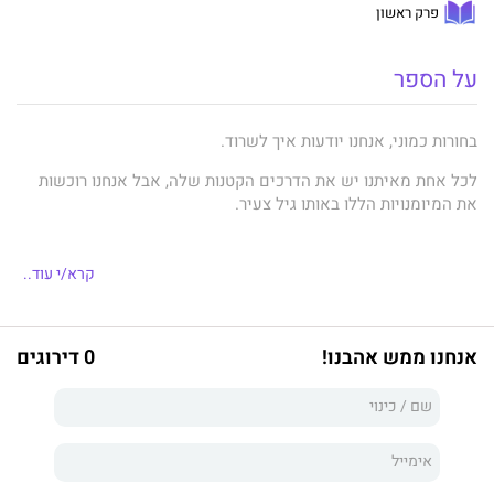
פרק ראשון
על הספר
בחורות כמוני, אנחנו יודעות איך לשרוד.
לכל אחת מאיתנו יש את הדרכים הקטנות שלה, אבל אנחנו רוכשות
את המיומנויות הללו באותו גיל צעיר.
קרא/י עוד..
אם תשאלו אותי כמה פעמים אדם יכול למות, אגיד לכם שהרבה
פעמים. אותו מספר פעמים שבו אדם נועץ סכין בוגדנית בבטנכם
ועוקר את הלב שלכם עם שקרים.
אנחנו ממש אהבנו!
0 דירוגים
בנות כמוני, אנחנו חיות.
אין לנו ברירה.
אנחנו פוסעות מעבר לצוק ונופלות.