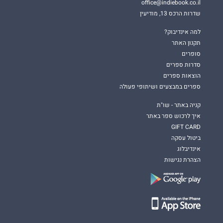
office@indiebook.co.il
שדרות הרכס 13, מודיעין
למה אינדיבוק?
תקנון האתר
סופרים
סדרות ספרים
הוצאות ספרים
ספרים במבצעים ושיתופי פעולה
קניה באתר - שו"ת
איך לרכוש ספר באתר
GIFT CARD
ביטול עסקה
אינדיבלוג
הצהרת נגישות