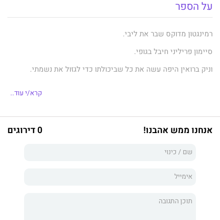
על הספר
רמינגטון מדוקס שבר את ליבי.
סיימון פריליני חיבל בגופי.
וניק ברואין היפה עשה את כל שביכולתו כדי לגזול את נשמתי.
בעודנו נאבקים לכפר על מעשינו, על ארבעתנו להתמודד עם
קרא/י עוד..
המאבקים האמיתיים המתרחשים בפורסיית. המערכה נגד מורשת
אבותינו, הסכסוך על ממלכה שחזקה יותר מהמלך שלה, והמלחמות
שאנו מנהלים בתוכנו.
אנחנו ממש אהבנו!
0 דירוגים
הדוכסים שלי הפכו ללוחמים מיומנים, אבל פורסיית זקוקה ליותר
מאגרופים. היא זקוקה למנהיג. מי יתייצב לאתגר?
הם חילצו אותי מהשבי, נתנו לי בית ותכלית, ועכשיו תורי להילחם
למענם. זעמה של פורסיית יבער בעוצמה שתמיס את הכלוב שלי.
והדוכסים שלי יצרו ממנו כתר.