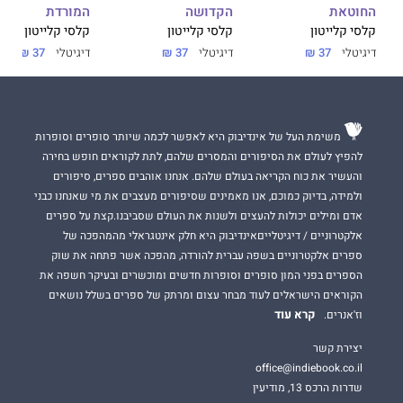
החוטאת
הקדושה
המורדת
קלסי קלייטון
קלסי קלייטון
קלסי קלייטון
דיגיטלי
37 ₪
דיגיטלי
37 ₪
דיגיטלי
37 ₪
משימת העל של אינדיבוק היא לאפשר לכמה שיותר סופרים וסופרות
להפיץ לעולם את הסיפורים והמסרים שלהם, לתת לקוראים חופש בחירה
והעשיר את כוח הקריאה בעולם שלהם. אנחנו אוהבים ספרים, סיפורים
ולמידה, בדיוק כמוכם, אנו מאמינים שסיפורים מעצבים את מי שאנחנו כבני
אדם ומילים יכולות להעצים ולשנות את העולם שסביבנו.קצת על ספרים
אלקטרוניים / דיגיטלייםאינדיבוק היא חלק אינטגראלי מהמהפכה של
ספרים אלקטרוניים בשפה עברית להורדה, מהפכה אשר פתחה את שוק
הספרים בפני המון סופרים וסופרות חדשים ומוכשרים ובעיקר חשפה את
הקוראים הישראלים לעוד מבחר עצום ומרתק של ספרים בשלל נושאים
קרא עוד
וז'אנרים.
יצירת קשר
office@indiebook.co.il
שדרות הרכס 13, מודיעין