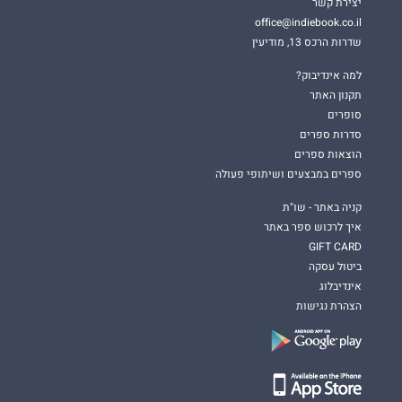
יצירת קשר
office@indiebook.co.il
שדרות הרכס 13, מודיעין
למה אינדיבוק?
תקנון האתר
סופרים
סדרות ספרים
הוצאות ספרים
ספרים במבצעים ושיתופי פעולה
קניה באתר - שו"ת
איך לרכוש ספר באתר
GIFT CARD
ביטול עסקה
אינדיבלוג
הצהרת נגישות