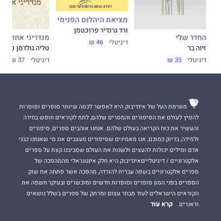
מציאת היהלום הפנימי
ורד גרנדיר פרוכטמן
החדר שלי
מנדריני אחד פח
דיגיטלי
46 ₪
זיוה בר
טליה גולדמן כלב
דיגיטלי
35 ₪
דיגיטלי
37 ₪
משימת העל של אינדיבוק היא לאפשר לכמה שיותר סופרים וסופרות
להפיץ לעולם את הסיפורים והמסרים שלהם, לתת לקוראים חופש בחירה
והעשיר את כוח הקריאה בעולם שלהם. אנחנו אוהבים ספרים, סיפורים
ולמידה, בדיוק כמוכם, אנו מאמינים שסיפורים מעצבים את מי שאנחנו כבני
אדם ומילים יכולות להעצים ולשנות את העולם שסביבנו.קצת על ספרים
אלקטרוניים / דיגיטלייםאינדיבוק היא חלק אינטגראלי מהמהפכה של
ספרים אלקטרוניים בשפה עברית להורדה, מהפכה אשר פתחה את שוק
הספרים בפני המון סופרים וסופרות חדשים ומוכשרים ובעיקר חשפה את
הקוראים הישראלים לעוד מבחר עצום ומרתק של ספרים בשלל נושאים
קרא עוד
וז'אנרים.