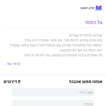
פרק ראשון
על הספר
ארבעה סיפורים קצרים.
סוס פרא שיודע להיות חבר, עם סנאי שתמיד היה בודד.
סיפורו של שלומיאל עם לב טוב וקואורדינציה קצת פחות, שתמיד
ירוץ לעזור גם אם לא התבקש.
על חתולים בגינה ששולטים בנעשה, הם יחליטו מי ומה.
וסיפור על סבתא בלשית עם נכדה פותרים את תעלומת הקוביות
קרא/י עוד..
המוזרות.
על מערכות יחסים ועלילות שונות, מספרת ליאור בהומור.
אנחנו ממש אהבנו!
0 דירוגים