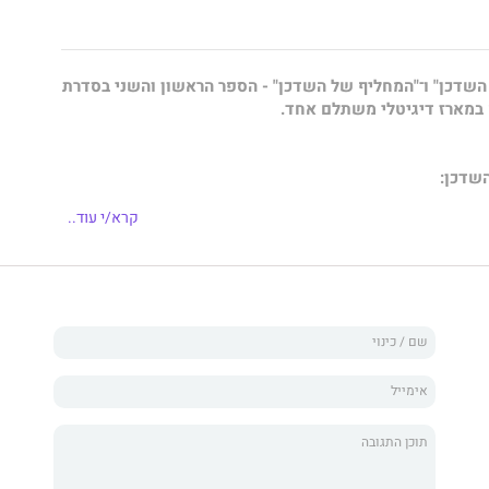
השדכן" ו־"המחליף של השדכן" - הספר הראשון והשני בסדרת
 במארז דיגיטלי משתלם אחד.
שדכן:
קרא/י עוד..
ברת רבי המכר של הניו יורק טיימס, היו אס איי טודי והוול
ייקן לא יתאכזבו, ימצאו דמויות גדולות מהחיים, דיאלוגים לא
ר שיגרום לכם לנשוך את הלשון, שהם חזית ומרכז העלילה
 של ג'ורג' שו."
 רייצ'ל ואן דייקן מודגשת בכל הכח בספר החוקים של השדכן.