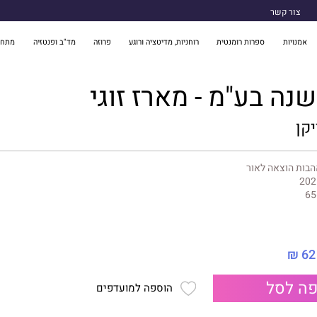
צור קשר
אמנויות
ספרות רומנטית
רוחניות, מדיטציה ורוגע
פרוזה
מד"ב ופנטזיה
מתח 
שנה בע"מ - מארז זוגי
יקן
בות הוצאה לאור
202
65
62 ₪
ה לסל
הוספה למועדפים