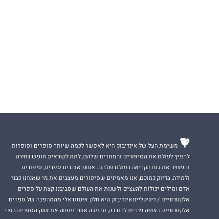
בלייק תזדקק לנס 
מקצועי לצידה, יש 
להפוך את בלייק לש
בלגן לחתיכה הורס
רייצ'ל ואן דייקן
היא
ושל הוולסטריט ג'ו
כשהיא לא עסוקה 
את הספר הבא שלה 
משימת העל של אינדיבוק היא לאפשר לכמה שיותר סופרים וסופרות
היא גרה באיידהו ע
להפיץ לעולם את הסיפורים והמסרים שלהם, לתת לקוראים חופש בחירה
והעשיר את כוח הקריאה בעולם שלהם. אנחנו אוהבים ספרים, סיפורים
ולמידה, בדיוק כמוכם, אנו מאמינים שסיפורים מעצבים את מי שאנחנו כבני
המחליף של השדכ
אדם ומילים יכולות להעצים ולשנות את העולם שסביבנו.קצת על ספרים
אלקטרוניים / דיגיטלייםאינדיבוק היא חלק אינטגראלי מהמהפכה של ספרים
אלקטרוניים בשפה עברית להורדה, מהפכה אשר פתחה את שוק הספרים בפני
מחברת רבי המכר של