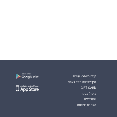
קניה באתר - שו"ת
איך לרכוש ספר באתר
GIFT CARD
ביטול עסקה
אינדיבלוג
הצהרת נגישות