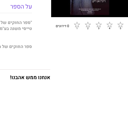
על הספר
"ספר החוקים של 
0 דירוגים
טייסי משנה בע"מ
ספר החוקים של ה
רייצ'ל ואן-דייקן,
מח
סטריט ג'ורנל.
אנחנו ממש אהבנו!
"מעריצים של ואן ד
מהעולם הזה, והומו
המזכירה את פגמליון
RT Book Reviews
"החותמת השנונה של