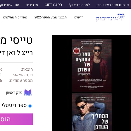
פרסום ספר באינדיבוק
למה אינדיבוק?
GIFT CARD
מדריכים
מנוי אינדיבוק
חדשים
מבצעי שבוע הספר 2026
מארזים משתלמים
טייסי מ
רייצ'ל ואן די
הוצאה:
אה
שנת הוצאה:
1
מספר עמודים:
6
פרק ראשון
ספר דיגיטלי
הוספ