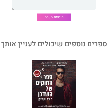
א אהבה בכל מקום, איאן ובלייק הם שידוך שנוצר בגן עדן
מחמם את הלב."
Emma Hart,
New York Times
b
הוספת הערה
כן הוא ספר מרענן בשנינותו, כייפי, וסקסי. פלייבוי יהיר,
ימיה מחשמלת שאי אפשר להתכחש לה. הספר הזה מלא בצחוק,
ספרים נוספים שיכולים לעניין אותך
The Christi
 טייס משנה:
לעולם אל תתאהב בלקוחה.
 קריירה, שחקן הפוטבול לשעבר, איאן האנטר, חוזר לקמפוס –
 במשחק החדש שלו. כאחד מהמוחות הבולטים מאחורי טייסי
הכרויות סודי ומצליח, העובר מפה לאוזן. הוא מקדיש את
כל הקשור בנשים, לתמיכה בשבורי הלב, נשים וגברים כאחד. אך
בקשת את שירותי החברה, איאן מבין שנחתה עליו הלקוחה הכי