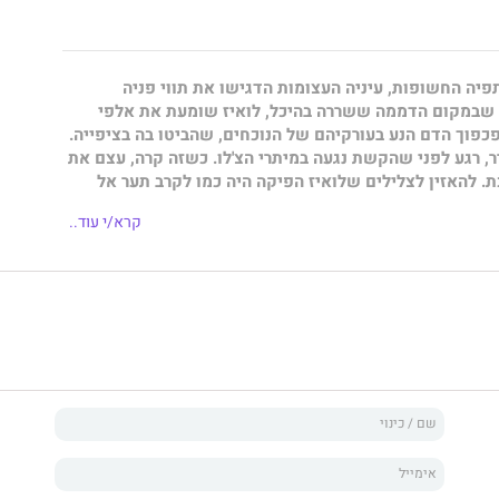
יה החשופות, עיניה העצומות הדגישו את תווי פניה
ע שבמקום הדממה ששררה בהיכל, לואיז שומעת את אלפי
כפוך הדם הנע בעורקיהם של הנוכחים, שהביטו בה בציפייה.
, רגע לפני שהקשת נגעה במיתרי הצ'לו. כשזה קרה, עצם את
ת. להאזין לצלילים שלואיז הפיקה היה כמו לקרב תער אל
יח לו לצרוב מעט את העור לפני שהוא מבקע אותו."
קרא/י עוד..
דה בת מאה ושישים שנה, היא צ'לנית מחוננת המנגנת בתזמורת
יר את חייה מתחת לרדאר. שסועה בין טבעה הקטלני לבין
רה בה, היא נמנעת מיצירת קשר עם בני אנוש ועם בני מינה
זהרת. לואיז מאמינה שרק כך תצליח להגן על עצמה מפני גורל
 לחמוק לפני שנים כה רבות.
זיקאי המנסה להוביל את הלהקה שלו לפריצה הגדולה ולהותיר
כעסים וזיכרונות. כל האמצעים לכך כשרים, כולל ניכור וריחוק
. החיים, מבחינתו, הם נתיב חד־כיווני ללא סיבוכים
ים ובכלל זה, קשרים רומנטיים.
ריד ולואיז מצטלבים כששרשרת רציחות מסתוריות פוקדת את