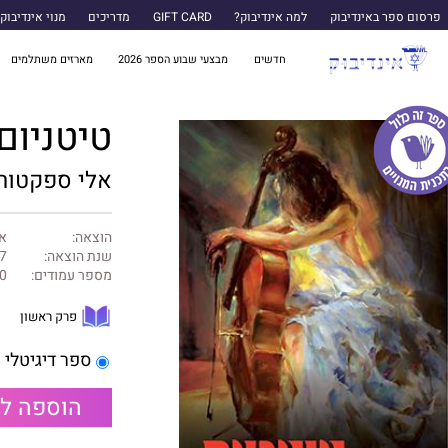
פרסום ספר באינדיבוק
למה אינדיבוק?
GIFT CARD
מדריכים
מנוי אינדיבוק
חדשים
מבצעי שבוע הספר 2026
מארזים משתלמים
טיטניום
אלי ספקטור
הוצאה:
אל
שנת הוצאה:
7
מספר עמודים:
0
פרק ראשון
ספר דיגיטלי
הוספה ל