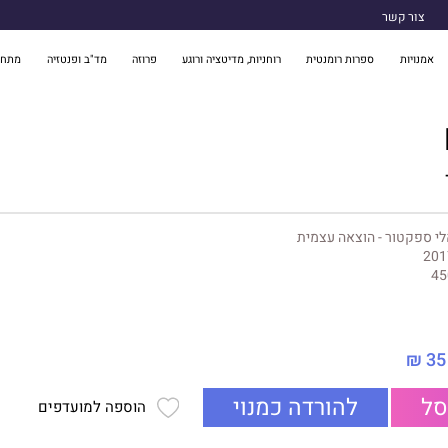
צור קשר
אמנויות
ספרות רומנטית
רוחניות, מדיטציה ורוגע
פרוזה
מד"ב ופנטזיה
מתח 
י ספקטור - הוצאה עצמית
201
45
35 ₪
סל
להורדה כמנוי
הוספה למועדפים