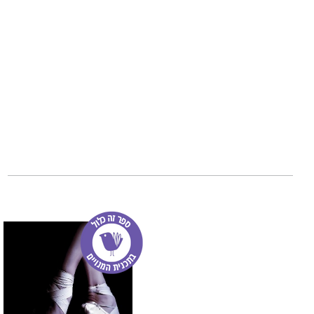
בוסטון. מאורע טר
המרחף מעל ראשיהם
מעצימים עבורם את
לא.
"
טיטניום" הוא ס
סדרת "מרווחי נשי