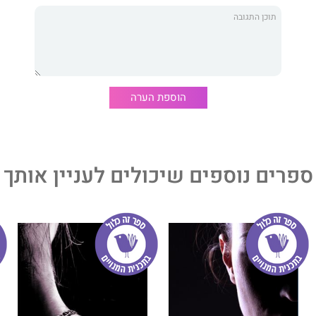
אומטי מאלצם לכרות ברית דמים ולשתף פעולה. תחת איום
, נרקם קשר בין השניים. חולשות ופחדים שצפים ועולים,
 חשיבותה של משפחה ואת הדקויות המגדירות מה אנושי ומה
פרה החמישי של אלי ספקטור (שם עט). קדמו לו ארבעת ספרי
מה".
הוספת הערה
ספרים נוספים שיכולים לעניין אותך