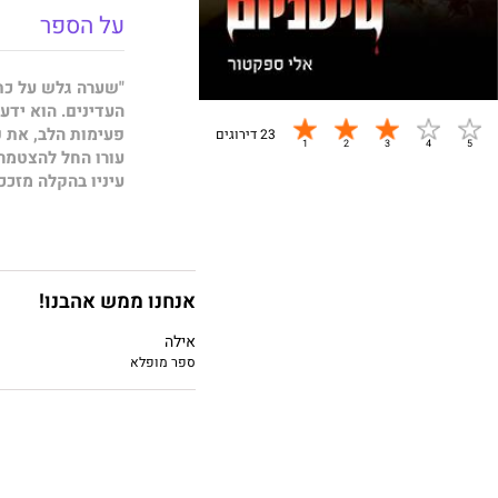
על הספר
"שערה גלש על כתפ
העדינים. הוא יד
פעימות הלב, את פ
23 דירוגים
עורו החל להצטמרר
עיניו בהקלה מזככ
מפרק כף היד, להנ
לואיז מנסיני, ערפ
קטנה ומחפשת להעב
האנושיות שעוד נות
אנחנו ממש אהבנו!
ומתנהלת בבדידות מ
נורא שממנו הצליחה
אילה
ספר מופלא
ריד טיילור הוא מו
מאחור התמכרויות, 
ממרבית בני משפחתו
והתמודדויות מיותר
מסלולי חייהם של 