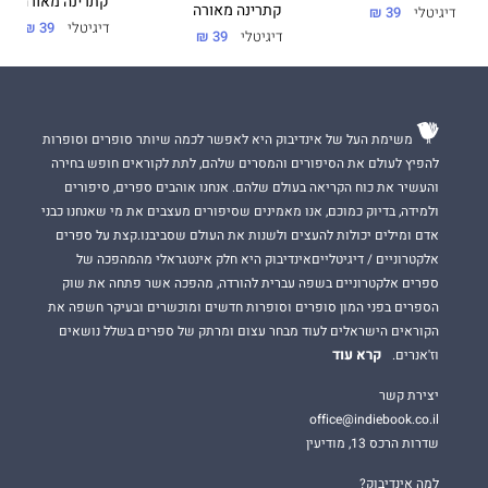
קתרינה מאורה
קתרינה מאורה
דיגיטלי
39 ₪
דיגיטלי
39 ₪
דיגיטלי
39 ₪
משימת העל של אינדיבוק היא לאפשר לכמה שיותר סופרים וסופרות
להפיץ לעולם את הסיפורים והמסרים שלהם, לתת לקוראים חופש בחירה
והעשיר את כוח הקריאה בעולם שלהם. אנחנו אוהבים ספרים, סיפורים
ולמידה, בדיוק כמוכם, אנו מאמינים שסיפורים מעצבים את מי שאנחנו כבני
אדם ומילים יכולות להעצים ולשנות את העולם שסביבנו.קצת על ספרים
אלקטרוניים / דיגיטלייםאינדיבוק היא חלק אינטגראלי מהמהפכה של
ספרים אלקטרוניים בשפה עברית להורדה, מהפכה אשר פתחה את שוק
הספרים בפני המון סופרים וסופרות חדשים ומוכשרים ובעיקר חשפה את
הקוראים הישראלים לעוד מבחר עצום ומרתק של ספרים בשלל נושאים
קרא עוד
וז'אנרים.
יצירת קשר
office@indiebook.co.il
שדרות הרכס 13, מודיעין
למה אינדיבוק?