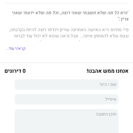
"היא כל מה שלא חשבתי שאני רוצה, וכל מה שלא ידעתי שאני
צריך."
פיי מתיוס היא האישה האחרונה שדיון וינדזור רוצה להיות בקרבתה,
ובטח שלא להתחתן איתה... אבל נראה שהוא לא יכול עוד לברוח
מהפסנתרנית היפהפייה שלה הוא מאורס עוד מילדותם.
קרא/י עוד..
במשך עשר שנים הוא הבהיר לכולם שהוא לא מעוניין בנישואים
האלה, אבל כל ניסיונותיו להרחיק ממנו את פיי מתפוגגים ונעלמים
כשהוא רואה אותה עם גבר אחר – כמה חודשים לפני מועד חתונתם.
אנחנו ממש אהבנו!
0 דירוגים
מבט אחד, והוא מבין פתאום למה גרם במשך כל הזמן הזה. עוד מעט
תגיע השעה, ובין שהיא תרצה ובין שלא, פיי תהיה שלו.
זאת, כמובן, בתנאי שהסודות שהוא שומר עמוק לא יגרמו לה לברוח.
ספר זה הוא השלישי בסדרת וינדזור, אך עומד בפני עצמו ואינו
מכיל ספוילרים לספרים האחרים בסדרה.
קתרינה מאורה היא סופרת רבי מכר של היו-אס-איי טודיי, ומובילה
מבקום הראשון במכירות של אמזון. היא כותבת רומנים רומנטיים
מודרנים, מהירים ושופעי מתח, ששוברים לך את הלב ואז סוחפים