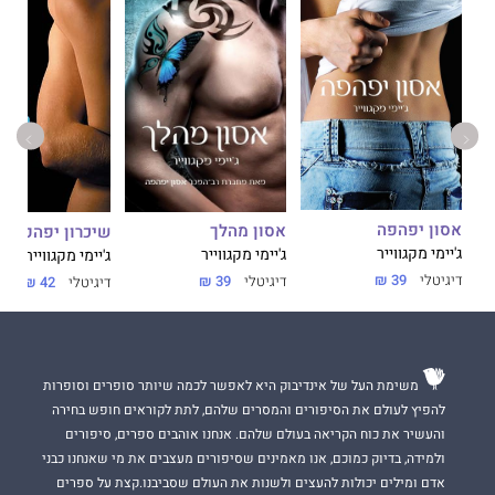
אסון יפהפה
אסון מהלך
שיכרון יפהפה
ג'יימי מקגווייר
ג'יימי מקגווייר
ג'יימי מקגווייר
דיגיטלי
39 ₪
דיגיטלי
39 ₪
דיגיטלי
42 ₪
משימת העל של אינדיבוק היא לאפשר לכמה שיותר סופרים וסופרות
להפיץ לעולם את הסיפורים והמסרים שלהם, לתת לקוראים חופש בחירה
והעשיר את כוח הקריאה בעולם שלהם. אנחנו אוהבים ספרים, סיפורים
ולמידה, בדיוק כמוכם, אנו מאמינים שסיפורים מעצבים את מי שאנחנו כבני
אדם ומילים יכולות להעצים ולשנות את העולם שסביבנו.קצת על ספרים