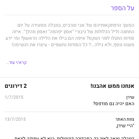
על הספר
המשך הרפתקאותיהם של אבי וטרביס, בנובלה מסעירה על יום
החתונה וליל הכלולות של גיבורי "אסון יפהפה" ואסון מהלך". איזה
סודות התגלו לפני הטקס? איפה הם בילו את הלילה הראשון? ומי ידע
משהו נוסף, ולא גילה...? כל הסודות נחשפים - עיצרו את הנשימה!
קרא/י עוד..
אנחנו ממש אהבנו!
2 דירוגים
שירן
1/7/2015
האם יהיה גם מודפס?
צוות האתר
13/7/2015
"היי שירן,
הנובלה יצאה לאור רק במהדורה דיגיטלית, היא לא עתידה לצאת