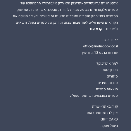
אלקטרוניים / דיגיטלייםאינדיבוק היא חלק אינטגראלי מהמהפכה של
ספרים אלקטרוניים בשפה עברית להורדה, מהפכה אשר פתחה את שוק
הספרים בפני המון סופרים וסופרות חדשים ומוכשרים ובעיקר חשפה את
הקוראים הישראלים לעוד מבחר עצום ומרתק של ספרים בשלל נושאים
קרא עוד
וז'אנרים.
יצירת קשר
office@indiebook.co.il
שדרות הרכס 13, מודיעין
למה אינדיבוק?
תקנון האתר
סופרים
סדרות ספרים
הוצאות ספרים
ספרים במבצעים ושיתופי פעולה
קניה באתר - שו"ת
איך לרכוש ספר באתר
GIFT CARD
ביטול עסקה