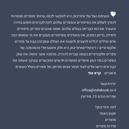
אז כמו היום – האיכות האנושית של הלוחמים בין דופנות הפלדה
מבטיחה כי ׳האדם שבטנק ינצח׳.״
משימת העל של אינדיבוק היא לאפשר לכמה שיותר סופרים וסופרות
רב־אלוף גדי איזנקוט, הרמטכ״ל ה־21 של צה״ל
להפיץ לעולם את הסיפורים והמסרים שלהם, לתת לקוראים חופש בחירה
והעשיר את כוח הקריאה בעולם שלהם. אנחנו אוהבים ספרים, סיפורים
ולמידה, בדיוק כמוכם, אנו מאמינים שסיפורים מעצבים את מי שאנחנו כבני
אדם ומילים יכולות להעצים ולשנות את העולם שסביבנו.קצת על ספרים
אלקטרוניים / דיגיטלייםאינדיבוק היא חלק אינטגראלי מהמהפכה של
ספרים אלקטרוניים בשפה עברית להורדה, מהפכה אשר פתחה את שוק
הספרים בפני המון סופרים וסופרות חדשים ומוכשרים ובעיקר חשפה את
הקוראים הישראלים לעוד מבחר עצום ומרתק של ספרים בשלל נושאים
קרא עוד
וז'אנרים.
יצירת קשר
office@indiebook.co.il
שדרות הרכס 13, מודיעין
למה אינדיבוק?
תקנון האתר
סופרים
סדרות ספרים