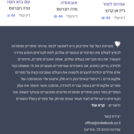
עם בוא השקיעה
אובססיה
אחיות לסוד
נורה רוברטס
נורה רוברטס
ג'יין אן קרנץ
דיגיטלי
44 ₪
דיגיטלי
44 ₪
דיגיטלי
44 ₪
משימת העל של אינדיבוק היא לאפשר לכמה שיותר סופרים וסופרות
להפיץ לעולם את הסיפורים והמסרים שלהם, לתת לקוראים חופש בחירה
והעשיר את כוח הקריאה בעולם שלהם. אנחנו אוהבים ספרים, סיפורים
ולמידה, בדיוק כמוכם, אנו מאמינים שסיפורים מעצבים את מי שאנחנו כבני
אדם ומילים יכולות להעצים ולשנות את העולם שסביבנו.קצת על ספרים
אלקטרוניים / דיגיטלייםאינדיבוק היא חלק אינטגראלי מהמהפכה של
ספרים אלקטרוניים בשפה עברית להורדה, מהפכה אשר פתחה את שוק
הספרים בפני המון סופרים וסופרות חדשים ומוכשרים ובעיקר חשפה את
הקוראים הישראלים לעוד מבחר עצום ומרתק של ספרים בשלל נושאים
קרא עוד
וז'אנרים.
יצירת קשר
office@indiebook.co.il
שדרות הרכס 13, מודיעין