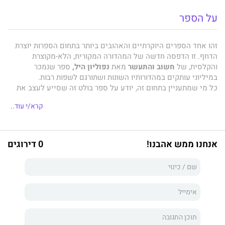
על הספר
זהו אחד הספרים היוקרתיים והאהובים ביותר בתחום הספרות יוצרת
הדחף. זו הדפסה חדשה של המהדורה המקורית, הלא-מקוצרת
והקלסית, של
חשוב והתעשר
מאת
נפוליון היל,
ספר שנמכר
במיליוני עותקים במהדורותיו השונות ושתורגם לשפות רבות.
כל מי שמתעניין בתחום זה, יודע על ספר בולט זה שסייע לעצב את
חיי מיליונים מקוראיו.
קרא/י עוד..
בספר זה, חולק אתכם
נפוליון היל
את הפילוסופיה המבריקה ואת
אנחנו ממש אהבנו!
0 דירוגים
הטכניקות המעשיות שלו להשגת יעדיכם הכספיים, למיצוי
הפוטנציאל המרבי שלכם, ולבסוף ליצירת חיים המביאים לכם את
האושר האישי הרב ביותר. הספר מלמד אתכם כיצד לרתום לפעולה
את הפלא השכלי מעורר הכבוד של מוחכם. ניתנת בידכם תכנית
לשליטה עצמית. אתם למדים שאין גבולות למה שאתם יכולים
להשיג, פרט לאלה שאתם מטילים על עצמכם.